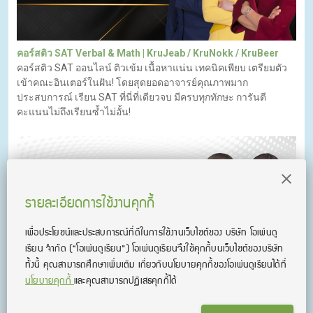
คอร์สติว SAT Verbal & Math | KruJeab / KruNokk / KruBeer
คอร์สติว SAT ออนไลน์ ติวเข้ม เนื้อหาแน่น เทคนิคเพียบ เตรียมตัว
เข้าคณะอินเตอร์ในฝัน! โดยสุดยอดอาจารย์คุณภาพมาก
ประสบการณ์ เรียน SAT ที่นี่ที่เดียวจบ มีครบทุกทักษะ การันตี
คะแนนไม่ถึงเรียนซ้ำไม่อั้น!
รายละเอียดการใช้งานคุกกี้
เพื่อประโยชน์และประสบการณ์ที่ดีในการใช้งานเว็บไซต์ของ บริษัท โอเพ่นดู
เรียน จํากัด
(“โอเพ่นดูเรียน”)
โอเพ่นดูเรียนจึงใช้คุกกี้บนเว็บไซต์ของบริษัท
ทั้งนี้ คุณสามารถศึกษาเพิ่มเติม เกี่ยวกับนโยบายคุกกี้ของโอเพ่นดูเรียนได้ที่
นโยบายคุกกี้
และคุณสามารถปฏิเสธคุกกี้ได้
คอร์สติว CU-TEP & TU-GET l KruJeab & KruNokk