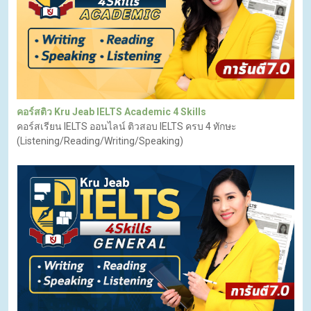
คอร์สติว Kru Jeab IELTS Academic 4 Skills
คอร์สเรียน IELTS ออนไลน์ ติวสอบ IELTS ครบ 4 ทักษะ
(Listening/Reading/Writing/Speaking)