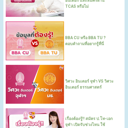
อินเตอร์ และสมัครผ่าน
TCAS หรือไม่
BBA CU หรือ BBA TU ?
ตอบคำถามที่อยากรู้ที่นี่
วิศวะ อินเตอร์ จุฬา VS วิศวะ
อินเตอร์ ธรรมศาสตร์
เรื่องต้องรู้!! สมัคร ป.โท-เอก
จุฬา เปิดรับช่วงไหน ใช้