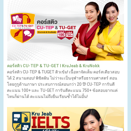
คอร์สติว CU-TEP & TU-GET l KruJeab & KruNokk
คอร์สติว CU-TEP & TUGET ติวเข้ม! เนื้อหาจัดเต็ม คอร์สเดียวสอบ
ได้ 2 สนามสอบ! พิชิตฝัน ไม่ว่าจะเป็นจุฬาหรือธรรมศาสตร์ สอน
โดยกูรูด้านภาษา ประสบการณ์สอนกว่า 20 ปี! CU-TEP การันตี
คะแนน 100+ และ TU-GET การันตีคะแนน 750+ ข้อสอบยากแค่
ไหนก็ผ่านได้ คะแนนไม่ถึงยื่นเรียนซ้ำได้ไม่อั้น!