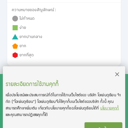
ความหมายของสัญลักษณ์ :
ไม่กำหนด
ง่าย
ยากปานกลาง
ยาก
ยากที่สุด
รายละเอียดการใช้งานคุกกี้
เพื่อประโยชน์และประสบการณ์ที่ดีในการใช้งานเว็บไซต์ของ บริษัท โอเพ่นดูเรียน จํา
สงวนลิขสิทธิ์โดย บริษัท โอเพ่นดูเรียน จำกัด 2021 ©︎ OpenDurian
กัด
(“โอเพ่นดูเรียน”)
โอเพ่นดูเรียนจึงใช้คุกกี้บนเว็บไซต์ของบริษัท ทั้งนี้ คุณ
Co., Ltd.
สามารถศึกษาเพิ่มเติม เกี่ยวกับนโยบายคุกกี้ของโอเพ่นดูเรียนได้ที่
นโยบายคุกกี้
TOEIC® and TOEFL® are registered trademarks of Educational Testing
และคุณสามารถปฏิเสธคุกกี้ได้
Service (ETS).
This product is not endorsed or approved by ETS.