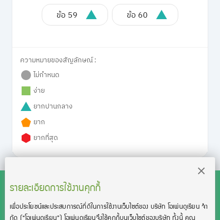
ข้อ 59
ข้อ 60
ความหมายของสัญลักษณ์ :
ไม่กำหนด
ง่าย
ยากปานกลาง
ยาก
ยากที่สุด
รายละเอียดการใช้งานคุกกี้
เพื่อประโยชน์และประสบการณ์ที่ดีในการใช้งานเว็บไซต์ของ บริษัท โอเพ่นดูเรียน จํา
สงวนลิขสิทธิ์โดย บริษัท โอเพ่นดูเรียน จำกัด 2021 ©︎ OpenDurian
กัด
(“โอเพ่นดูเรียน”)
โอเพ่นดูเรียนจึงใช้คุกกี้บนเว็บไซต์ของบริษัท ทั้งนี้ คุณ