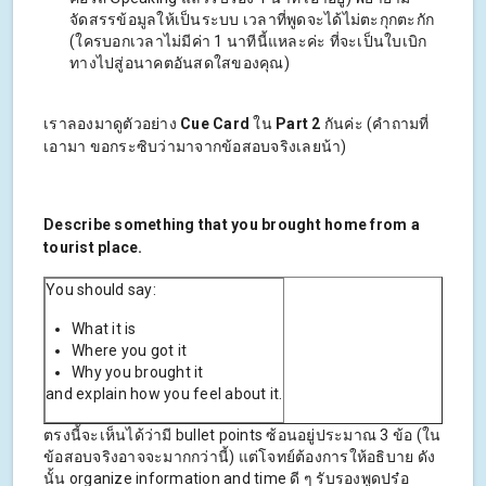
จัดสรรข้อมูลให้เป็นระบบ เวลาที่พูดจะได้ไม่ตะกุกตะกัก
(ใครบอกเวลาไม่มีค่า 1 นาทีนี้แหละค่ะ ที่จะเป็นใบเบิก
ทางไปสู่อนาคตอันสดใสของคุณ)
เราลองมาดูตัวอย่าง
Cue Card
ใน
Part 2
กันค่ะ (คำถามที่
เอามา ขอกระซิบว่ามาจากข้อสอบจริงเลยน้า)
Describe something that you brought home from a
tourist place.
You should say:
What it is
Where you got it
Why you brought it
and explain how you feel about it.
ตรงนี้จะเห็นได้ว่ามี bullet points ซ้อนอยู่ประมาณ 3 ข้อ (ใน
ข้อสอบจริงอาจจะมากกว่านี้) แต่โจทย์ต้องการให้อธิบาย ดัง
นั้น organize information and time ดี ๆ รับรองพูดปร๋อ