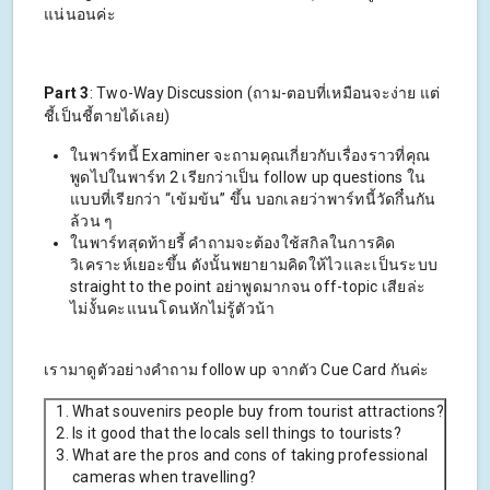
แน่นอนค่ะ
Part 3
: Two-Way Discussion (ถาม-ตอบที่เหมือนจะง่าย แต่
ชี้เป็นชี้ตายได้เลย)
ในพาร์ทนี้ Examiner จะถามคุณเกี่ยวกับเรื่องราวที่คุณ
พูดไปในพาร์ท 2 เรียกว่าเป็น follow up questions ใน
แบบที่เรียกว่า “เข้มข้น” ขึ้น บอกเลยว่าพาร์ทนี้วัดกึ๋นกัน
ล้วน ๆ
ในพาร์ทสุดท้ายรี้ คำถามจะต้องใช้สกิลในการคิด
วิเคราะห์เยอะขึ้น ดังนั้นพยายามคิดให้ไวและเป็นระบบ
straight to the point อย่าพูดมากจน off-topic เสียล่ะ
ไม่งั้นคะแนนโดนหักไม่รู้ตัวน้า
เรามาดูตัวอย่างคำถาม follow up จากตัว Cue Card กันค่ะ
What souvenirs people buy from tourist attractions?
Is it good that the locals sell things to tourists?
What are the pros and cons of taking professional
cameras when travelling?