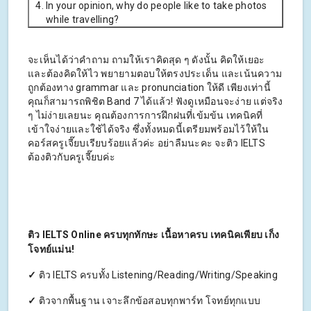
In your opinion, why do people like to take photos
while travelling?
จะเห็นได้ว่าคำถาม ถามให้เราคิดสุด ๆ ดังนั้น คิดให้เยอะ
และต้องคิดให้ไว พยายามตอบให้ตรงประเด็น และเน้นความ
ถูกต้องทาง grammar และ pronunciation ให้ดี เพียงเท่านี้
คุณก็สามารถพิชิต Band 7 ได้แล้ว! ฟังดูเหมือนจะง่าย แต่จริง
ๆ ไม่ง่ายเลยนะ คุณต้องการการฝึกฝนที่เข้มข้น เทคนิคที่
เข้าใจง่ายและใช้ได้จริง ซึ่งทั้งหมดนี้เตรียมพร้อมไว้ให้ใน
คอร์สครูเจี๊ยบเรียบร้อยแล้วค่ะ อย่าลืมนะคะ จะติว IELTS
ต้องติวกับครูเจี๊ยบค่ะ
ติว IELTS Online ครบทุกทักษะ เนื้อหาครบ เทคนิคเพียบ เก็ง
โจทย์แม่น!
✓
ติว IELTS ครบทั้ง Listening/Reading/Writing/Speaking
✓
ติวจากพื้นฐาน เจาะลึกข้อสอบทุกพาร์ท โจทย์ทุกแบบ