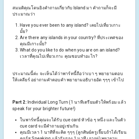
สมมติคุณโดนยิงคำถามเกี่ยวกับ Island มา คำถามก็จะมี
ประมาณว่า
Have you ever been to any island? เคยไปเที่ยวเกาะ
มั้ย?
Are there any islands in your country? ที่ประเทศของ
คุณมีเกาะมั้ย?
What do you like to do when you are on an island?
เวลาที่คุณไปเที่ยวเกาะ คุณชอบทำอะไร?
ประมาณนี้ค่ะ จะเห็นได้ว่าพาร์ทนี้ถือว่าเบา ๆ พยายามตอบ
ให้เคลียร์ อย่าถามคำตอบคำ พยายามอธิบายอัด ๆๆๆ เข้าไป
Part 2:
Individual Long Turn (1 นาทีเตรียมตัวให้พร้อม แล้ว
speak for your brighter future!)
ในพาร์ทนี้คุณจะได้รับ cue card หัวข้อ ๆ หนึ่ง และในตัว
cue card จะมีคำถามอยู่เช่นกัน
คุณมีเวลา 1 นาทีที่จะคิด ๆๆๆ (ลูกศิษย์ครูเจี๊ยบถ้าได้เรียน
คอร์ส Speaking แล้วรับรอง 1 นาที เอาอยู่) พยายาม