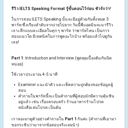
รีวิว IELTS Speaking Format รู้ขั้นตอนไว้ก่อน ชัวร์กว่า!
ในการสอบ ILETS Speaking นั้นจะมีอยู่ด้วยกันทั้งหมด 3
พาร์ท ซึ่งเรียงลำดับจากง่ายไปยาก วันนี้พี่แอดมินจะมารีวิว
เจาะลึกแบบละเอียดในทุก ๆ พาร์ท ว่าพาร์ทไหน เป็นการ
สอบแนวใด มีเทคนิคในการพูดอะไรบ้าง พร้อมแล้วไปดูกัน
เลย!
Part 1:
Introduction and Interview (พูดคุยเบื้องต้นกันนิด
หน่อย)
ใช้เวลาประมาณ 4-5 นาที
Examiner แนะนำตัว และเช็คความถูกต้องของข้อมูลผู้
สอบ
คำถามในพาร์ทนี้จะเป็นคำถามที่ผู้สอบมักมีความคุ้นชิน
อยู่แล้ว เช่น เรื่องครอบครัว ร้านอาหารร้านโปรด
หนังสือเล่มโปรด เป็นต้น
เราลองมาดูตัวอย่างคำถามใน
Part 1
กันค่ะ (คำถามที่เอามา
ขอกระซิบว่ามาจากข้อสอบจริงเลยน้า)