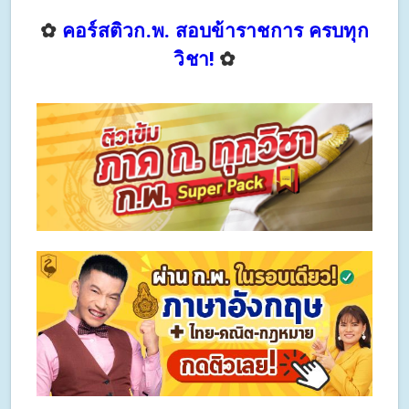
✿
คอร์สติวก.พ. สอบข้าราชการ ครบทุก
วิชา!
✿