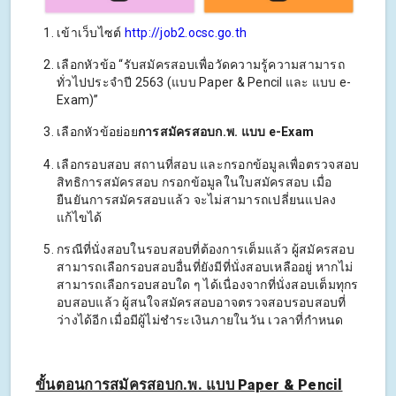
เข้าเว็บไซต์
http://job2.ocsc.go.th
เลือกหัวข้อ “รับสมัครสอบเพื่อวัดความรู้ความสามารถ
ทั่วไปประจำปี 2563 (แบบ Paper & Pencil และ แบบ e-
Exam)”
เลือกหัวข้อย่อย
การสมัครสอบก.พ. แบบ e-Exam
เลือกรอบสอบ สถานที่สอบ และกรอกข้อมูลเพื่อตรวจสอบ
สิทธิการสมัครสอบ กรอกข้อมูลในใบสมัครสอบ เมื่อ
ยืนยันการสมัครสอบแล้ว จะไม่สามารถเปลี่ยนแปลง
แก้ไขได้
กรณีที่นั่งสอบในรอบสอบที่ต้องการเต็มแล้ว ผู้สมัครสอบ
สามารถเลือกรอบสอบอื่นที่ยังมีที่นั่งสอบเหลืออยู่ หากไม่
สามารถเลือกรอบสอบใด ๆ ได้เนื่องจากที่นั่งสอบเต็มทุกร
อบสอบแล้ว ผู้สนใจสมัครสอบอาจตรวจสอบรอบสอบที่
ว่างได้อีก เมื่อมีผู้ไม่ชำระเงินภายในวัน เวลาที่กำหนด
ขั้นตอนการสมัครสอบก.พ. แบบ Paper & Pencil