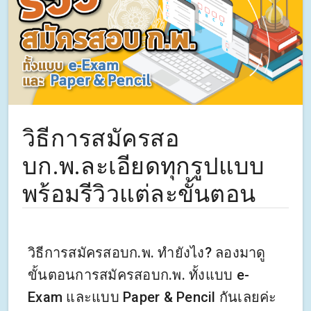
วิธีการสมัครสอ
บก.พ.ละเอียดทุกรูปแบบ
พร้อมรีวิวแต่ละขั้นตอน
วิธีการสมัครสอบก.พ. ทำยังไง? ลองมาดู
ขั้นตอนการสมัครสอบก.พ. ทั้งแบบ e-
Exam และแบบ Paper & Pencil กันเลยค่ะ