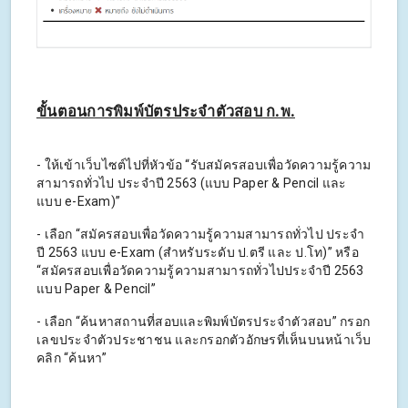
ขั้นตอนการพิมพ์บัตรประจำตัวสอบ ก.พ.
- ให้เข้าเว็บไซต์ไปที่หัวข้อ “รับสมัครสอบเพื่อวัดความรู้ความ
สามารถทั่วไป ประจำปี 2563 (แบบ Paper & Pencil และ
แบบ e-Exam)”
- เลือก “สมัครสอบเพื่อวัดความรู้ความสามารถทั่วไป ประจำ
ปี 2563 แบบ e-Exam (สำหรับระดับ ป.ตรี และ ป.โท)” หรือ
“สมัครสอบเพื่อวัดความรู้ความสามารถทั่วไปประจำปี 2563
แบบ Paper & Pencil”
- เลือก “ค้นหาสถานที่สอบและพิมพ์บัตรประจำตัวสอบ” กรอก
เลขประจำตัวประชาชน และกรอกตัวอักษรที่เห็นบนหน้าเว็บ
คลิก “ค้นหา”