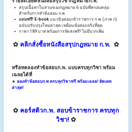
รายละเอียดหนังสือสรุปวิชากฎหมายก.พ.
สรุปเนื้อหาในส่วนของกฎหมาย 6 ฉบับที่ครอบคลุม
สำหรับการทำข้อสอบ ก.พ.
แถมฟรี!
E-book
แนวข้อสอบเข้าราชการ ก.พ. (ภาค ก)
ฉบับปรับปรุงใหม่ล่าสุด เหมือนข้อสอบจริงที่สุด
ราคา 189 บาท พร้อมการจัดส่งฟรี! ไม่มีบวกเพิ่ม
✿
คลิก
สั่งซื้อหนังสือสรุปกฎหมาย ก.พ.
✿
หรือทดลองทำข้อสอบก.พ. แบบครบทุกวิชา พร้อม
เฉลยได้ที่
★
ลองทำข้อสอบก.พ ครบทุกวิชาฟรี พร้อมเฉลย! อัพเดท
ล่าสุด!
✿
คอร์สติวก.พ. สอบข้าราชการ ครบทุก
วิชา!
✿