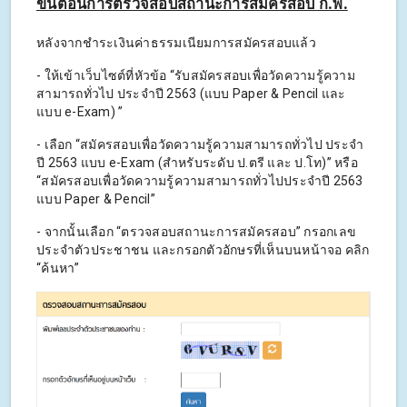
ขั้นตอนการตรวจสอบสถานะการสมัครสอบ ก.พ.
หลังจากชำระเงินค่าธรรมเนียมการสมัครสอบแล้ว
- ให้เข้าเว็บไซต์ที่หัวข้อ “รับสมัครสอบเพื่อวัดความรู้ความ
สามารถทั่วไป ประจำปี 2563 (แบบ Paper & Pencil และ
แบบ e-Exam) ”
- เลือก “สมัครสอบเพื่อวัดความรู้ความสามารถทั่วไป ประจำ
ปี 2563 แบบ e-Exam (สำหรับระดับ ป.ตรี และ ป.โท)” หรือ
“สมัครสอบเพื่อวัดความรู้ความสามารถทั่วไปประจำปี 2563
แบบ Paper & Pencil”
- จากนั้นเลือก “ตรวจสอบสถานะการสมัครสอบ” กรอกเลข
ประจำตัวประชาชน และกรอกตัวอักษรที่เห็นบนหน้าจอ คลิก
“ค้นหา”