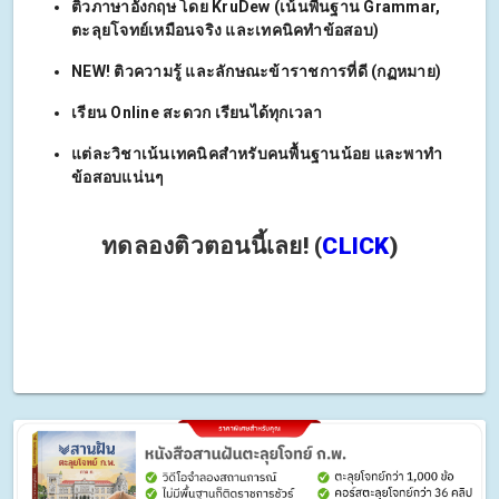
ติวภาษาอังกฤษ โดย KruDew (เน้นพื้นฐาน Grammar,
ตะลุยโจทย์เหมือนจริง และเทคนิคทำข้อสอบ)
NEW! ติวความรู้ และลักษณะข้าราชการที่ดี (กฏหมาย)
เรียน Online สะดวก เรียนได้ทุกเวลา
แต่ละวิชาเน้นเทคนิคสำหรับคนพื้นฐานน้อย และพาทำ
ข้อสอบแน่นๆ
ทดลองติวตอนนี้เลย! (
CLICK
)