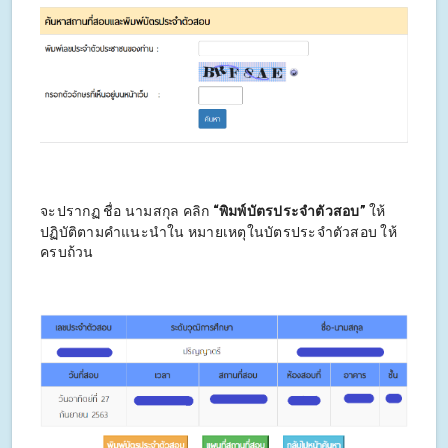
จะปรากฏ ชื่อ นามสกุล คลิก
“พิมพ์บัตรประจำตัวสอบ”
ให้
ปฏิบัติตามคำแนะนำใน หมายเหตุในบัตรประจำตัวสอบ ให้
ครบถ้วน