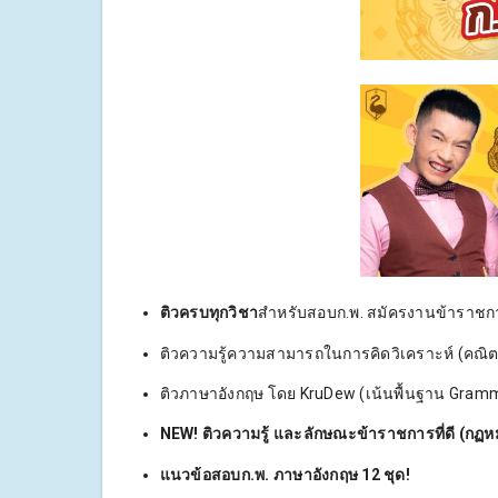
ติวครบทุกวิชา
สำหรับสอบก.พ. สมัครงานข้าราชก
ติวความรู้ความสามารถในการคิดวิเคราะห์ (คณิต
ติวภาษาอังกฤษ โดย KruDew (เน้นพื้นฐาน Gramm
NEW! ติวความรู้ และลักษณะข้าราชการที่ดี (กฏห
แนวข้อสอบก.พ. ภาษาอังกฤษ 12 ชุด!