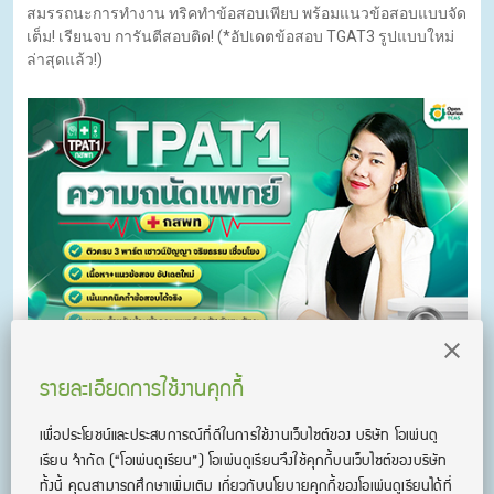
สมรรถนะการทำงาน ทริคทำข้อสอบเพียบ พร้อมแนวข้อสอบแบบจัด
เต็ม! เรียนจบ การันตีสอบติด! (*อัปเดตข้อสอบ TGAT3 รูปแบบใหม่
ล่าสุดแล้ว!)
TPAT1 ความถนัดแพทย์ กสพท by ครูพี่ฟิล์ม
รายละเอียดการใช้งานคุกกี้
คอร์ส TPAT1 ความถนัดแพทย์ กสพท ครบ 3 พาร์ต (เชาวน์ปัญญา
จริยธรรมแพทย์ เชื่อมโยง) เนื้อหาและแนวข้อสอบ อัปเดตใหม่
เพื่อประโยชน์และประสบการณ์ที่ดีในการใช้งานเว็บไซต์ของ บริษัท โอเพ่นดู
ล่าสุด! จัดเต็ม 22 ชั่วโมง ติวจบพร้อมสอบทันที!
เรียน จํากัด
(“โอเพ่นดูเรียน”)
โอเพ่นดูเรียนจึงใช้คุกกี้บนเว็บไซต์ของบริษัท
ทั้งนี้ คุณสามารถศึกษาเพิ่มเติม เกี่ยวกับนโยบายคุกกี้ของโอเพ่นดูเรียนได้ที่