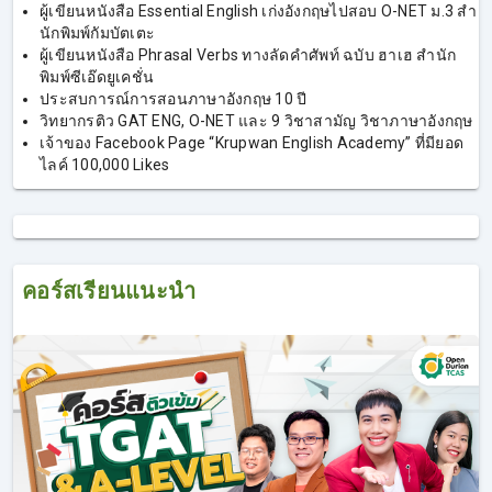
ผู้เขียนหนังสือ Essential English เก่งอังกฤษไปสอบ O-NET ม.3 สํา
นักพิมพ์กัมบัตเตะ
ผู้เขียนหนังสือ Phrasal Verbs ทางลัดคําศัพท์ ฉบับ ฮาเฮ สำนัก
พิมพ์ซีเอ๊ดยูเคชั่น
ประสบการณ์การสอนภาษาอังกฤษ 10 ปี
วิทยากรติว GAT ENG, O-NET และ 9 วิชาสามัญ วิชาภาษาอังกฤษ
เจ้าของ Facebook Page “Krupwan English Academy” ที่มียอด
ไลค์ 100,000 Likes
คอร์สเรียนแนะนำ