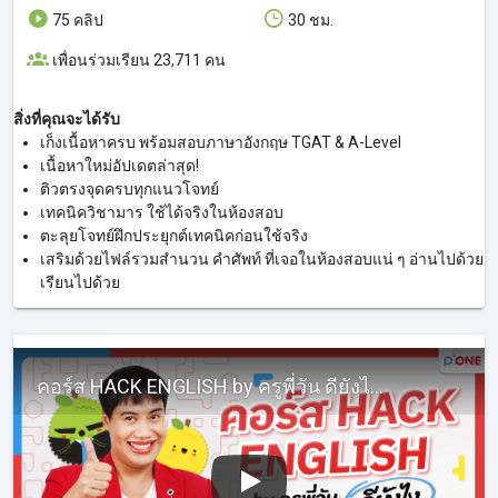
75 คลิป
30 ชม.
เพื่อนร่วมเรียน 23,711 คน
สิ่งที่คุณจะได้รับ
เก็งเนื้อหาครบ พร้อมสอบภาษาอังกฤษ TGAT & A-Level
เนื้อหาใหม่อัปเดตล่าสุด!
ติวตรงจุดครบทุกแนวโจทย์
เทคนิควิชามาร ใช้ได้จริงในห้องสอบ
ตะลุยโจทย์ฝึกประยุกต์เทคนิคก่อนใช้จริง
เสริมด้วยไฟล์รวมสำนวน คำศัพท์ ที่เจอในห้องสอบแน่ ๆ อ่านไปด้วย
เรียนไปด้วย
คอร์ส HACK ENGLISH by ครูพี่วัน ดียังไง? เรียนแล้วได้อะไรบ้าง?