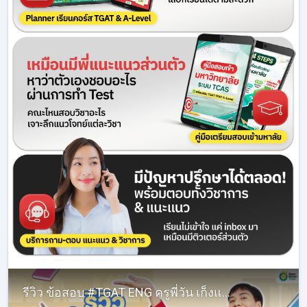
รีวิว ข้อสอบ #TGAT ENG ครูพี่วัน เก็งแม่น ออกตรง เว่อร์!! | #ครูพี่วัน #alevel #opendurian_tcas