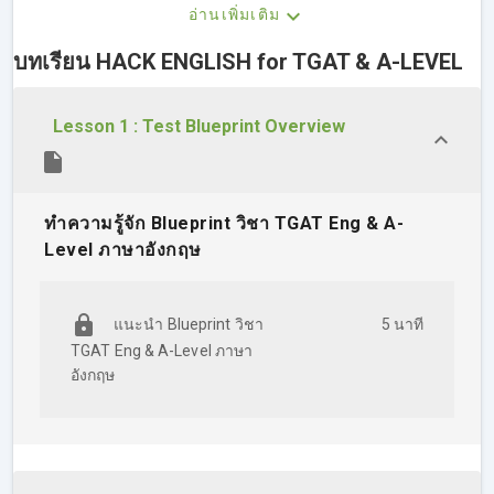
✅ ครบทั้งเนื้อหา ✅ ตะลุยข้อสอบ + พร้อมเฉลย ✅
อ่านเพิ่มเติม
เทคนิคพิเศษ
บทเรียน HACK ENGLISH for TGAT & A-LEVEL
💟 แนะแนวโจทย์ทุกประเภทที่ออกสอบ รู้ทันทุกแนวโจทย์
Reading Grammar และ Conversation
Lesson 1 : Test Blueprint Overview
💟 เทคนิค Grammar วิชามาร กว่า 15 เรื่อง ดูปุ้บตอบปั้บ!
💟 จัดเต็มโจทย์เสมือนจริงทุกบท! ให้ฝึกทำ
ทำความรู้จัก Blueprint วิชา TGAT Eng & A-
💟 คำศัพท์ที่เด็ก ม.6 ต้องรู้ก่อนสอบ TGAT & A-Level
Level ภาษาอังกฤษ
💟 เทคนิค Reading สแกนหาคำตอบ ไม่ต้องอ่านเรื่องก็ตอบได้
💟 แนวโจทย์ Reading ทุกประเภท (โฆษณา, ข่าว, รีวิว, กราฟ,
แนะนำ Blueprint วิชา
5 นาที
บทความยาว) ที่ออกสอบทั้ง TGAT & A-Level
TGAT Eng & A-Level ภาษา
อังกฤษ
💟 เทคนิค Sandwich พิชิตโจทย์ Conversation ติวครั้งเดียวใช้ได้
ทั้ง 2 สนาม!
💟 สรุปเนื้อหาที่ต้องรู้ เก็บเต็มโจทย์ Question-Response
💟 สำนวน วลี ที่แปลตรงตัวไม่ได้ เจอในข้อสอบแน่!