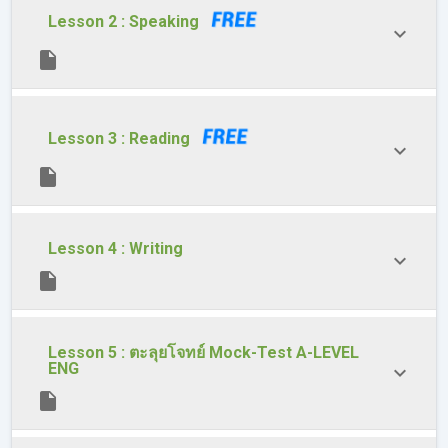
Lesson 2 : Speaking
💟 เทคนิคโจทย์เรียงประโยค (Paragraph Organization) โคตร
ง่าย! ตอบได้ในไม่กี่วิ
📍อยากอัปคะแนนภาษาอังกฤษ สอบติด
Lesson 3 : Reading
คณะในฝัน สมัครเลย!
Lesson 4 : Writing
Lesson 5 : ตะลุยโจทย์ Mock-Test A-LEVEL
ENG