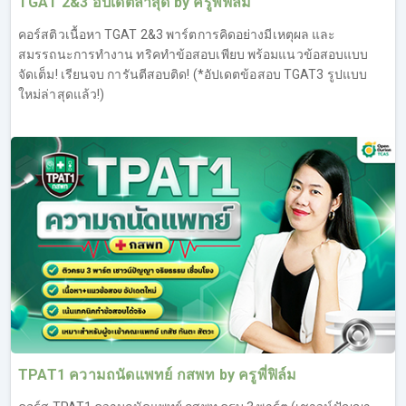
TGAT 2&3 อัปเดตล่าสุด by ครูพี่ฟิล์ม
คอร์สติวเนื้อหา TGAT 2&3 พาร์ตการคิดอย่างมีเหตุผล และ
สมรรถนะการทำงาน ทริคทำข้อสอบเพียบ พร้อมแนวข้อสอบแบบ
จัดเต็ม! เรียนจบ การันตีสอบติด! (*อัปเดตข้อสอบ TGAT3 รูปแบบ
ใหม่ล่าสุดแล้ว!)
TPAT1 ความถนัดแพทย์ กสพท by ครูพี่ฟิล์ม