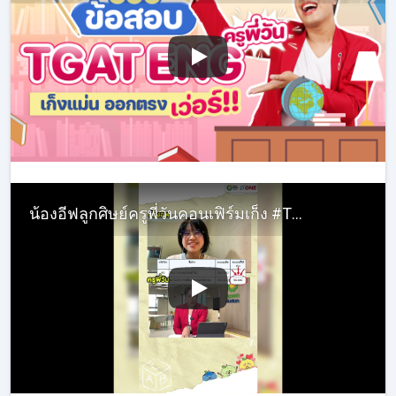
น้องอีฟลูกศิษย์ครูพี่วันคอนเฟิร์มเก็ง #TGATENG ตรง คะแนนทะลุ 96.666/100