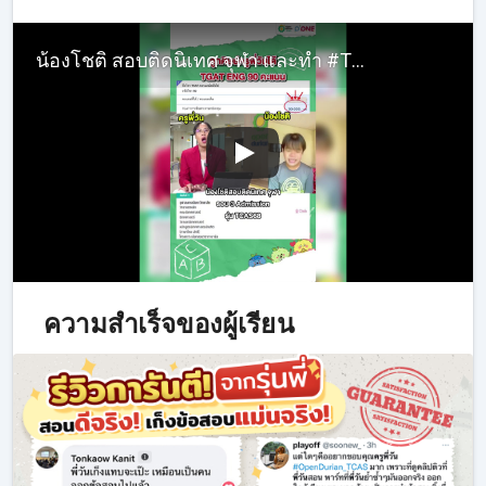
น้องโชติ สอบติดนิเทศ จุฬา และทำ #TGATENG คะแนน 90/100
ความสำเร็จของผู้เรียน