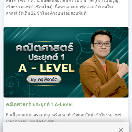
คอร์ส TPAT1 ความถนัดแพทย์ กสพท ครบ 3 พาร์ต (เชาวน์ปัญญา
จริยธรรมแพทย์ เชื่อมโยง) เนื้อหาและแนวข้อสอบ อัปเดตใหม่
ล่าสุด! จัดเต็ม 22 ชั่วโมง ติวจบพร้อมสอบทันที!
คณิตศาสตร์ ประยุกต์ 1 A-Level
ติวเนื้อหาแน่น! ครอบคลุม พร้อมพาทำข้อสอบใหม่ เข้าใจง่าย เซฟ
เวลาติวสอบ เทคนิคลัดเพียบ!