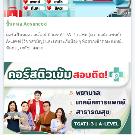
ปั้นหมอ Advanced
คอร์สปั้นหมอ ออนไลน์ ติวครบ! TPAT1 กสพท (ความถนัดแพทย์) ,
A-Level (วิชาสามัญ) และเหมาะกับน้อง ๆ ที่อยากเข้าคณะแพทย์ ,
ทันตะ , เภสัช , สัตวะ