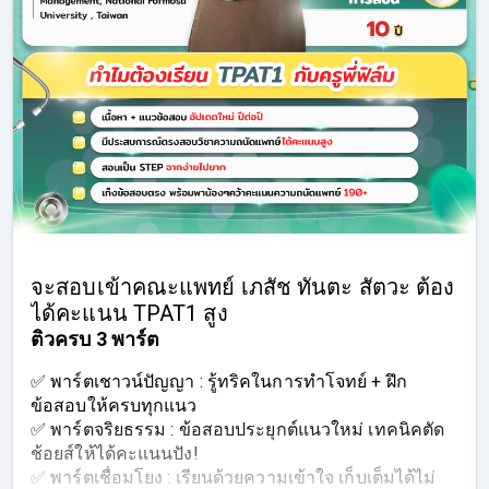
จะสอบเข้าคณะแพทย์ เภสัช ทันตะ สัตวะ ต้อง
ได้คะแนน TPAT1 สูง
ติวครบ 3 พาร์ต
✅ พาร์ตเชาวน์ปัญญา : รู้ทริคในการทำโจทย์ + ฝึก
ข้อสอบให้ครบทุกแนว
✅ พาร์ตจริยธรรม : ข้อสอบประยุกต์แนวใหม่ เทคนิคตัด
ช้อยส์ให้ได้คะแนนปัง!
✅ พาร์ตเชื่อมโยง : เรียนด้วยความเข้าใจ เก็บเต็มได้ไม่