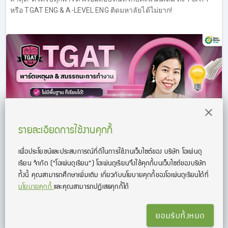
หรือ TGAT ENG & A-LEVEL ENG ติดมหาลัยได้ไม่ยาก!
รายละเอียดการใช้งานคุกกี้
เพื่อประโยชน์และประสบการณ์ที่ดีในการใช้งานเว็บไซต์ของ บริษัท โอเพ่นดู
เรียน จํากัด
(“โอเพ่นดูเรียน”)
โอเพ่นดูเรียนจึงใช้คุกกี้บนเว็บไซต์ของบริษัท
TGAT 2&3 อัปเดตล่าสุด by ครูพี่ฟิล์ม
ทั้งนี้ คุณสามารถศึกษาเพิ่มเติม เกี่ยวกับนโยบายคุกกี้ของโอเพ่นดูเรียนได้ที่
นโยบายคุกกี้
และคุณสามารถปฏิเสธคุกกี้ได้
คอร์สติวเนื้อหา TGAT 2&3 พาร์ตการคิดอย่างมีเหตุผล และ
สมรรถนะการทำงาน ทริคทำข้อสอบเพียบ พร้อมแนวข้อสอบแบบ
จัดเต็ม! เรียนจบ การันตีสอบติด! (*อัปเดตข้อสอบ TGAT3 รูปแบบ
ยอมรับทั้งหมด
ใหม่ล่าสุดแล้ว!)