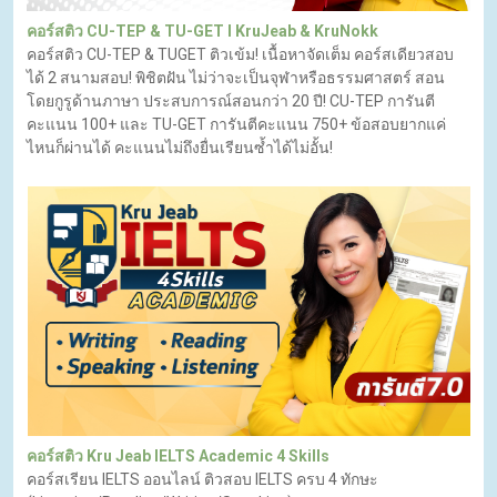
คอร์สติว CU-TEP & TU-GET l KruJeab & KruNokk
คอร์สติว CU-TEP & TUGET ติวเข้ม! เนื้อหาจัดเต็ม คอร์สเดียวสอบ
ได้ 2 สนามสอบ! พิชิตฝัน ไม่ว่าจะเป็นจุฬาหรือธรรมศาสตร์ สอน
โดยกูรูด้านภาษา ประสบการณ์สอนกว่า 20 ปี! CU-TEP การันตี
คะแนน 100+ และ TU-GET การันตีคะแนน 750+ ข้อสอบยากแค่
ไหนก็ผ่านได้ คะแนนไม่ถึงยื่นเรียนซ้ำได้ไม่อั้น!
คอร์สติว Kru Jeab IELTS Academic 4 Skills
คอร์สเรียน IELTS ออนไลน์ ติวสอบ IELTS ครบ 4 ทักษะ