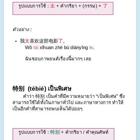
รูปแบบการใช้ :
太
+ คำกริยา + (กรรม) +
了
ตัวอย่าง :
我
太
喜欢这部电影
了
。
Wǒ
tài
xǐhuan zhè bù diànyǐng
le
.
ฉันชอบภาพยนต์เรื่องนี้มากๆ เลย
特别 (tèbié) เป็นพิเศษ
คำว่า 特别 เป็นคำที่มีความหมายว่า “เป็นพิเศษ” ซึ่ง
สามารถใช้ได้ทั้งในภาษาทั่วไป และภาษาทางการ ทำให้
เป็นอีกคำที่สามารถพบเห็นได้บ่อยๆ
รูปแบบการใช้ :
特别
+ คำกริยา / คำคุณศัพท์