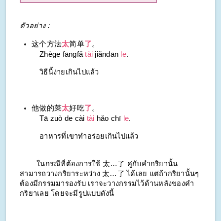
ตัวอย่าง :
这个方法
太
简单
了
。
Zhège fāngfǎ
tài
jiǎndān
le
.
วิธีนี้ง่ายเกินไปแล้ว
他做的菜
太
好吃
了
。
Tā zuò de cài
tài
hǎo chī
le
.
อาหารที่เขาทำอร่อยเกินไปแล้ว
ในกรณีที่ต้องการใช้ 太…了 คู่กับคำกริยานั้น
สามารถวางกริยาระหว่าง 太…了 ได้เลย แต่ถ้ากริยานั้นๆ
ต้องมีกรรมมารองรับ เราจะวางกรรมไว้ด้านหลังของคำ
กริยาเลย โดยจะมีรูปแบบดังนี้