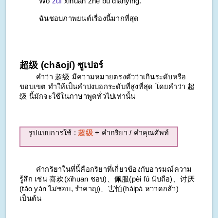
Wǒ
zuì
xǐhuan zhè bù diànyǐng.
ฉันชอบภาพยนต์เรื่องนี้มากที่สุด
超级 (chāojí) ซูเปอร์
คำว่า 超级 มีความหมายตรงตัวว่าเกินระดับหรือ
ขอบเขต ทำให้เป็นคำบ่งบอกระดับที่สูงที่สุด โดยคำว่า 超
级 นี้มักจะใช้ในภาษาพูดทั่วไปเท่านั้น
รูปแบบการใช้ :
超级
+ คำกริยา / คำคุณศัพท์
คำกริยาในที่นี้คือกริยาที่เกี่ยวข้องกับอารมณ์ความ
รู้สึก เช่น 喜欢(
xǐhuan
ชอบ)、佩服(
pèi fú
นับถือ)、讨厌
(
tǎo yàn
ไม่ชอบ, รำคาญ)、害怕(
hàipà
หวาดกลัว)
เป็นต้น