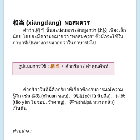
相当 (xiāngdāng) พอสมควร
คำว่า 相当 นั้นจะบ่งบอกระดับสูงกว่า 比较 เพียงเล็ก
น้อย โดยจะมีความหมายว่า “พอสมควร” ซึ่งมักจะใช้ใน
ภาษาที่เป็นทางการมากกว่าในภาษาทั่วไป
รูปแบบการใช้ :
相当
+ คำกริยา / คำคุณศัพท์
คำกริยาในที่นี้คือกริยาที่เกี่ยวข้องกับอารมณ์ความ
รู้สึก เช่น 喜欢(
xǐhuan
ชอบ)、佩服(
pèi fú
นับถือ)、讨厌
(
tǎo yàn
ไม่ชอบ, รำคาญ)、害怕(
hàipà
หวาดกลัว)
เป็นต้น
ตัวอย่าง :