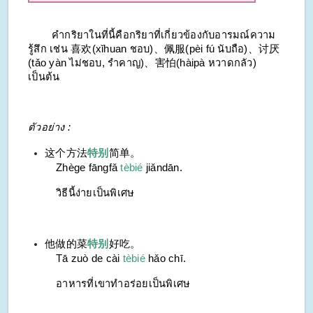
คำกริยาในที่นี้คือกริยาที่เกี่ยวข้องกับอารมณ์ความ
รู้สึก เช่น 喜欢(
xǐhuan
ชอบ)、佩服(
pèi fú
นับถือ)、讨厌
(
tǎo yàn
ไม่ชอบ, รำคาญ)、害怕(
hàipà
หวาดกลัว)
เป็นต้น
ตัวอย่าง :
这个方法
特别
简单。
Zhège fāngfǎ
tèbié
jiǎndān.
วิธีนี้ง่ายเป็นพิเศษ
他做的菜
特别
好吃。
Tā zuò de cài
tèbié
hǎo chī.
อาหารที่เขาทำอร่อยเป็นพิเศษ