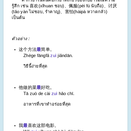
รู้สึก เช่น 喜欢(
xǐhuan
ชอบ)、佩服(
pèi fú
นับถือ)、讨厌
(
tǎo yàn
ไม่ชอบ, รำคาญ)、害怕(
hàipà
หวาดกลัว)
เป็นต้น
ตัวอย่าง :
这个方法
最
简单。
Zhège fāngfǎ
zuì
jiǎndān.
วิธีนี้ง่ายที่สุด
他做的菜
最
好吃。
Tā zuò de cài
zuì
hǎo chī.
อาหารที่เขาทำอร่อยที่สุด
我
最
喜欢这部电影。