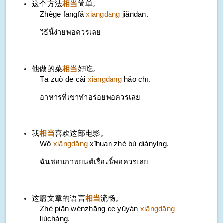
这个方法
相当
简单。
Zhège fāngfǎ
xiāngdāng
jiǎndān.
วิธีนี้ง่ายพอควรเลย
他做的菜
相当
好吃。
Tā zuò de cài
xiāngdāng
hǎo chī.
อาหารที่เขาทำอร่อยพอควรเลย
我
相当
喜欢这部电影。
Wǒ
xiāngdāng
xǐhuan zhè bù diànyǐng.
ฉันชอบภาพยนต์เรื่องนี้พอควรเลย
这篇文章的语言
相当
流畅。
Zhè piān wénzhāng de yǔyán
xiāngdāng
liúchàng.