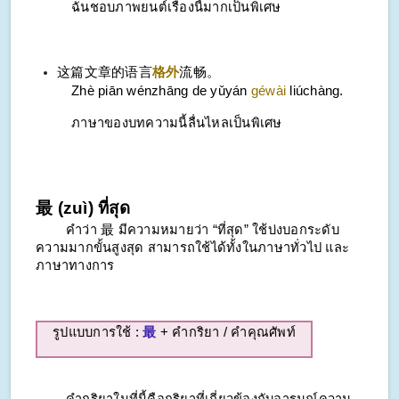
ฉันชอบภาพยนต์เรื่องนี้มากเป็นพิเศษ
这篇文章的语言
格外
流畅。
Zhè piān wénzhāng de yǔyán
géwài
liúchàng.
ภาษาของบทความนี้ลื่นไหลเป็นพิเศษ
最 (zuì) ที่สุด
คำว่า 最 มีความหมายว่า “ที่สุด” ใช้บ่งบอกระดับ
ความมากขั้นสูงสุด สามารถใช้ได้ทั้งในภาษาทั่วไป และ
ภาษาทางการ
รูปแบบการใช้ :
最
+ คำกริยา / คำคุณศัพท์
คำกริยาในที่นี้คือกริยาที่เกี่ยวข้องกับอารมณ์ความ