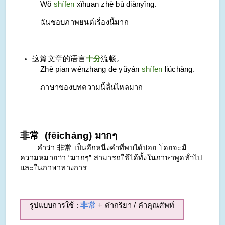
Wǒ
shífēn
xǐhuan zhè bù diànyǐng.
ฉันชอบภาพยนต์เรื่องนี้มาก
这篇文章的语言
十分
流畅。
Zhè piān wénzhāng de yǔyán
shífēn
liúchàng.
ภาษาของบทความนี้ลื่นไหลมาก
非常 (fēicháng) มากๆ
คำว่า 非常 เป็นอีกหนึ่งคำที่พบได้บ่อย โดยจะมี
ความหมายว่า “มากๆ” สามารถใช้ได้ทั้งในภาษาพูดทั่วไป
และในภาษาทางการ
รูปแบบการใช้ :
非常
+ คำกริยา / คำคุณศัพท์