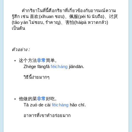
คำกริยาในที่นี้คือกริยาที่เกี่ยวข้องกับอารมณ์ความ
รู้สึก เช่น 喜欢(
xǐhuan
ชอบ)、佩服(
pèi fú
นับถือ)、讨厌
(
tǎo yàn
ไม่ชอบ, รำคาญ)、害怕(
hàipà
หวาดกลัว)
เป็นต้น
ตัวอย่าง :
这个方法
非常
简单。
Zhège fāngfǎ
fēicháng
jiǎndān.
วิธีนี้ง่ายมากๆ
他做的菜
非常
好吃。
Tā zuò de cài
fēicháng
hǎo chī.
อาหารที่เขาทำอร่อยมาก