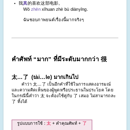
我
真
的喜欢这部电影。
Wǒ
zhēn
xǐhuan zhè bù diànyǐng.
ฉันชอบภาพยนต์เรื่องนี้มากจริงๆ
คำศัพท์​ “มาก” ที่มีระดับมากกว่า 很
太…了 (tài…le) มากเกินไป
คำว่า 太…了 เป็นอีกคำที่ใช้ในการแสดงอารมณ์
และความคิดเห็นของผู้พูดหรือประธานในประโยค โดย
ในกรณีนี้คำว่า 太 จะต้องใช้คู่กับ 了 เสมอ ไม่สามารถละ
了 ทิ้งได้
รูปแบบการใช้ :
太
+ คำคุณศัพท์ +
了