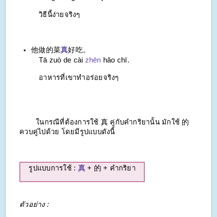
วิธีนี้ง่ายจริงๆ
他做的菜
真
好吃。
Tā zuò de cài
zhēn
hǎo chī.
อาหารที่เขาทำอร่อยจริงๆ
ในกรณีที่ต้องการใช้ 真 คู่กับคำกริยานั้น มักใช้ 的
ควบคู่ไปด้วย โดยมีรูปแบบดังนี้
รูปแบบการใช้ :
真
+ 的 + คำกริยา
ตัวอย่าง :