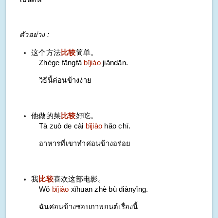
ตัวอย่าง :
这个方法
比较
简单。
Zhège fāngfǎ
bǐjiào
jiǎndān.
วิธีนี้ค่อนข้างง่าย
他做的菜
比较
好吃。
Tā zuò de cài
bǐjiào
hǎo chī.
อาหารที่เขาทำค่อนข้างอร่อย
我
比较
喜欢这部电影。
Wǒ
bǐjiào
xǐhuan zhè bù diànyǐng.
ฉันค่อนข้างชอบภาพยนต์เรื่องนี้