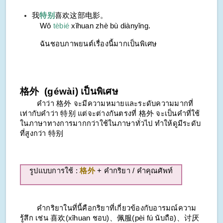
我
特别
喜欢这部电影。
Wǒ
tèbié
xǐhuan zhè bù diànyǐng.
ฉันชอบภาพยนต์เรื่องนี้มากเป็นพิเศษ
格外 (géwài) เป็นพิเศษ
คำว่า 格外 จะมีความหมายและระดับความมากที่
เท่ากับคำว่า 特别 แต่จะต่างกันตรงที่ 格外 จะเป็นคำที่ใช้
ในภาษาทางการมากกว่าใช้ในภาษาทั่วไป ทำให้ดูมีระดับ
ที่สูงกว่า 特别
รูปแบบการใช้ :
格外
+ คำกริยา / คำคุณศัพท์
คำกริยาในที่นี้คือกริยาที่เกี่ยวข้องกับอารมณ์ความ
รู้สึก เช่น 喜欢(
xǐhuan
ชอบ)、佩服(
pèi fú
นับถือ)、讨厌