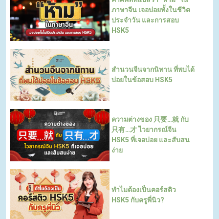
ภาษาจีน เจอบ่อยทั้งในชีวิต
ประจำวัน และการสอบ
HSK5
สำนวนจีนจากนิทาน ที่พบได้
บ่อยในข้อสอบ HSK5
ความต่างของ 只要…就 กับ
只有…才 ไวยากรณ์จีน
HSK5 ที่เจอบ่อย และสับสน
ง่าย
ทำไมต้องเป็นคอร์สติว
HSK5 กับครูพี่นิว?