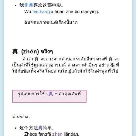
我
非常
喜欢这部电影。
Wǒ
fēicháng
xǐhuan zhè bù diànyǐng.
ฉันชอบภาพยนต์เรื่องนี้มาก
真 (zhēn) จริงๆ
คำว่า 真 จะต่างจากคำบอกระดับอื่นๆ ตรงที่ 真 จะ
เป็นคำที่ใช้พูดแสดงอารมณ์ ต่างจากคำอื่นๆ อย่าง 很 ที่
ใช้กับข้อเท็จจริง โดยส่วนใหญ่แล้วมักใช้ในคำพูดทั่วไป
รูปแบบการใช้ :
真
+ คำคุณศัพท์
ตัวอย่าง :
这个方法
真
简单。
Zhège fāngfǎ
zhēn
jiǎndān.