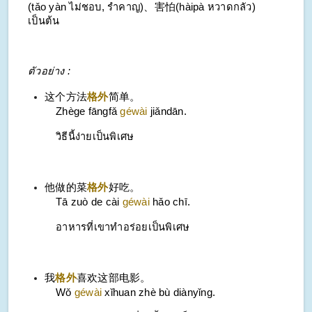
(
tǎo yàn
ไม่ชอบ, รำคาญ)、害怕(
hàipà
หวาดกลัว)
เป็นต้น
ตัวอย่าง :
这个方法
格外
简单。
Zhège fāngfǎ
géwài
jiǎndān.
วิธีนี้ง่ายเป็นพิเศษ
他做的菜
格外
好吃。
Tā zuò de cài
géwài
hǎo chī.
อาหารที่เขาทำอร่อยเป็นพิเศษ
我
格外
喜欢这部电影。
Wǒ
géwài
xǐhuan zhè bù diànyǐng.