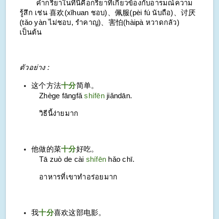
คำกริยาในที่นี้คือกริยาที่เกี่ยวข้องกับอารมณ์ความ
รู้สึก เช่น 喜欢(
xǐhuan
ชอบ)、佩服(
pèi fú
นับถือ)、讨厌
(
tǎo yàn
ไม่ชอบ, รำคาญ)、害怕(
hàipà
หวาดกลัว)
เป็นต้น
ตัวอย่าง :
这个方法
十分
简单。
Zhège fāngfǎ
shífēn
jiǎndān.
วิธีนี้ง่ายมาก
他做的菜
十分
好吃。
Tā zuò de cài
shífēn
hǎo chī.
อาหารที่เขาทำอร่อยมาก
我
十分
喜欢这部电影。