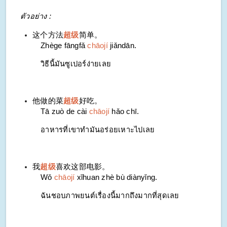
ตัวอย่าง :
这个方法
超级
简单。
Zhège fāngfǎ
chāojí
jiǎndān.
วิธีนี้มันซูเปอร์ง่ายเลย
他做的菜
超级
好吃。
Tā zuò de cài
chāojí
hǎo chī.
อาหารที่เขาทำมันอร่อยเหาะไปเลย
我
超级
喜欢这部电影。
Wǒ
chāojí
xǐhuan zhè bù diànyǐng.
ฉันชอบภาพยนต์เรื่องนี้มากถึงมากที่สุดเลย