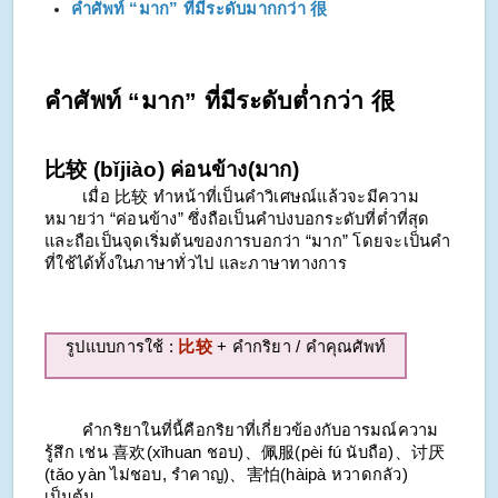
คำศัพท์​ “มาก” ที่มีระดับมากกว่า 很
คำศัพท์​ “มาก” ที่มีระดับต่ำกว่า 很
比较 (bǐjiào) ค่อนข้าง(มาก)
เมื่อ 比较 ทำหน้าที่เป็นคำวิเศษณ์แล้วจะมีความ
หมายว่า “ค่อนข้าง” ซึ่งถือเป็นคำบ่งบอกระดับที่ต่ำที่สุด
และถือเป็นจุดเริ่มต้นของการบอกว่า “มาก” โดยจะเป็นคำ
ที่ใช้ได้ทั้งในภาษาทั่วไป และภาษาทางการ
รูปแบบการใช้ :
比较
+ คำกริยา / คำคุณศัพท์
คำกริยาในที่นี้คือกริยาที่เกี่ยวข้องกับอารมณ์ความ
รู้สึก เช่น 喜欢(
xǐhuan
ชอบ)、佩服(
pèi fú
นับถือ)、讨厌
(
tǎo yàn
ไม่ชอบ, รำคาญ)、害怕(
hàipà
หวาดกลัว)
เป็นต้น