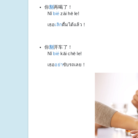
你
别
再喝了！
Nǐ
bié
zài hē le!
เธอ
เลิก
ดื่มได้แล้ว！
你
别
开车了！
Nǐ
bié
kāi chē le!
เธอ
อย่า
ขับรถเลย！