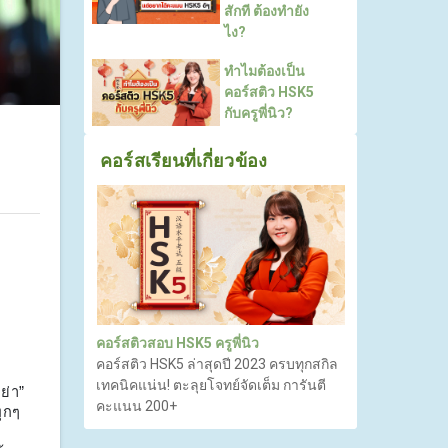
สักที ต้องทำยัง
ไง?
ทำไมต้องเป็น
คอร์สติว HSK5
กับครูพี่นิว?
คอร์สเรียนที่เกี่ยวข้อง
คอร์สติวสอบ HSK5 ครูพี่นิว
คอร์สติว HSK5 ล่าสุดปี 2023 ครบทุกสกิล
เทคนิคแน่น! ตะลุยโจทย์จัดเต็ม การันตี
ย่า”
คะแนน 200+
ุกๆ