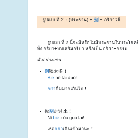
รูปแบบที่ 2 : (ประธาน) +
别
+ กริยาวลี
รูปแบบที่ 2 นี้จะมีหรือไม่มีประธานในประโยคก็ไ
ทั้ง กริยา+บทเสริมกริยา หรือเป็น กริยา+กรรม
ตัวอย่างเช่น ：
别
喝太多！
Bié
hē tài duō!
อย่า
ดื่มมากเกินไป！
你
别
走过来！
Nǐ
bié
zǒu guò lai!
เธอ
อย่า
เดินเข้ามานะ！