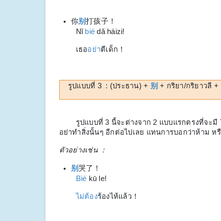
你
别
打孩子！
Nǐ
bié
dǎ háizi!
เธอ
อย่า
ตีเด็ก！
รูปแบบที่ 3 : (ประธาน) +
别
+ กริยา/กริยาวลี
รูปแบบที่ 3 นี้จะต่างจาก 2 แบบแรกตรงที่จะมี
อย่าทำสิ่งนั้นๆ อีกต่อไปเลย แทนการบอกว่าห้าม หรื
ตัวอย่างเช่น ：
别
哭了！
Bié
kū le!
ไม่ต้อง
ร้องไห้แล้ว！