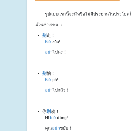
รูปแบบแรกนี้จะมีหรือไม่มีประธานในประโยคก็ได
ตัวอย่างเช่น ：
别
走！
Bié
zǒu!
อย่า
ไปนะ！
别
怕！
Bié
pà!
อย่า
ไปกลัว！
你
别
动！
Nǐ
bié
dòng!
คุณ
อย่า
ขยับ！