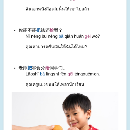
ฉันเอาหนังสือเล่มนั้นให้เขาไปแล้ว
你能不能
把
钱还
给
我？
Nǐ néng bu néng
bǎ
qián huán
gěi
wǒ?
คุณสามารถคืนเงินให้ฉันได้ไหม?
老师
把
零食分
给
同学们。
Lǎoshī
bǎ
língshí fēn
gěi
tóngxuémen.
คุณครูแบ่งขนมให้เหล่านักเรียน