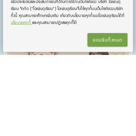
เพื่อประโยชน์และประสบการณ์ที่ดีในการใช้งานเว็บไซต์ของ บริษัท โอเพ่นดู
HSK5 สำคัญแค่ไหน? ทำไม
เรียน จํากัด
(“โอเพ่นดูเรียน”)
โอเพ่นดูเรียนจึงใช้คุกกี้บนเว็บไซต์ของบริษัท
ต้องสอบ?
ทั้งนี้ คุณสามารถศึกษาเพิ่มเติม เกี่ยวกับนโยบายคุกกี้ของโอเพ่นดูเรียนได้ที่
นโยบายคุกกี้
และคุณสามารถปฏิเสธคุกกี้ได้
คอร์สเรียนที่เกี่ยวข้อง
ยอมรับทั้งหมด
คอร์สติวสอบ HSK5 ครูพี่นิว
คอร์สติว HSK5 ล่าสุดปี 2023 ครบทุกสกิล เทคนิคแน่น! ตะลุยโจทย์
จัดเต็ม การันตีคะแนน 200+