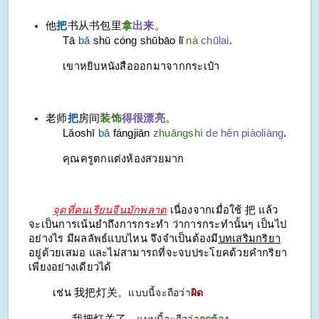
他
把
书从书包里
拿
出来
。
Tā
bǎ
shū cóng shūbāo lǐ
ná
chūlai
.
เขาหยิบหนังสือออกมาจากกระเป๋า
老师
把
房间
装饰
得很漂亮
。
Lǎoshī
bǎ
fángjiān
zhuāngshì
de hěn piàoliàng
.
คุณครูตกแต่งห้องสวยมาก
จุดที่คนเรียนจีนมักพลาด
เนื่องจากเมื่อใช้ 把 แล้ว
จะเป็นการเน้นยำถึงการกระทำ ว่าการกระทำนั้นๆ เป็นไป
อย่างไร มีผลลัพธ์แบบไหน จึงจำเป็นต้องมี
บทเสริมกริยา
อยู่ด้วยเสมอ และไม่สามารถที่จะจบประโยคด้วยคำกริยา
เพียงอย่างเดียวได้
เช่น 我把灯关。
แบบนี้จะถือว่า
ผิด