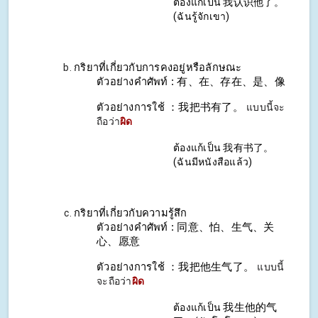
ต้องแก้เป็น 我认识他了。
(ฉันรู้จักเขา)
กริยาที่เกี่ยวกับการคงอยู่หรือลักษณะ
ตัวอย่างคำศัพท์ : 有、在、存在、是、像
ตัวอย่างการใช้ ：我把书有了。
แบบนี้จะ
ถือว่า
ผิด
ต้องแก้เป็น 我有书了。
(ฉันมีหนังสือแล้ว)
กริยาที่เกี่ยวกับความรู้สึก
ตัวอย่างคำศัพท์ : 同意、怕、生气、关
心、愿意
ตัวอย่างการใช้ ：我把他生气了。
แบบนี้
จะถือว่า
ผิด
ต้องแก้เป็น
我生他的气