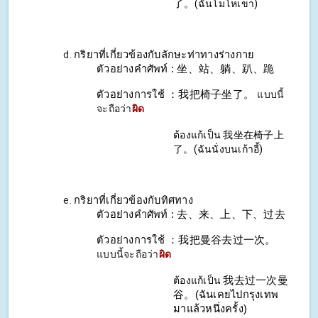
了
。(ฉันโมโหเขา)
กริยาที่เกี่ยวข้องกับลักษะท่าทางร่างกาย
ตัวอย่างคำศัพท์ : 坐、站、躺、趴、跪
ตัวอย่างการใช้ ：我把椅子坐了。
แบบนี้
จะถือว่า
ผิด
ต้องแก้เป็น 我坐在椅子上
了。(ฉันนั่งบนเก้าอี้)
กริยาที่เกี่ยวข้องกับทิศทาง
ตัวอย่างคำศัพท์ : 去、来、上、下、过去
ตัวอย่างการใช้ ：我把曼谷去过一次。
แบบนี้จะถือว่า
ผิด
ต้องแก้เป็น
我去过一次曼
谷。(ฉันเคยไปกรุงเทพ
มาแล้วหนึ่งครั้ง)