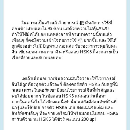
ในความเป็นจริงแล้วไวยากรณ์ 把 มีหลักการใช้ที่
ค่อนข้างง่ายและไม่ซับซ้อน แต่ด้วยความไม่คุ้นชินจึง
ทำให้ใช้ผิดได้บ่อย แต่หลังจากที่อ่านบทความนี้จบแล้ว
เพื่อนๆ ก็คงมีความเข้าใจต่อการใช้ 把 มากขึ้น และใช้ได้
ถูกต้องอย่างไม่มีปัญหาแน่นอนค่ะ รับรองว่าการคุยกับคน
จีน เขียนบทความภาษาจีน หรือสอบ HSK5 ก็จะกลายเป็น
เรื่องที่ง่ายและสบายเลยค่ะ
แต่ถ้าเพื่อนอยากเพิ่มความมั่นใจว่าจะใช้ไวยากรณ์
จีนได้ถูกต้องทุกตัวแล้วล่ะก็ ต้องคอร์สติว HSK5 กับครูพี่นิ
วเลย เพราะในคอร์สเขามีสอนไวยากรณ์จีนที่สำคัญและ
พบได้บ่อยมากๆ ในข้อสอบ HSK5 แน่นอนว่าเนื้อหา
ภายในคอร์สไม่ได้เพียงแค่นี้เท่านั้น แต่ยังมีสอนศัพท์จีนที่
น่ารู้และใช้บ่อย การติว HSK5 แบบอัดแน่นจัดเต็ม และ
สิทธิพิเศษอื่นๆ ที่จะช่วยเตรียมให้พร้อมก่อนไปสอบ HSK5
การันตีว่าผ่าน HSK5 ได้ชัวร์ คะแนน 200 up!