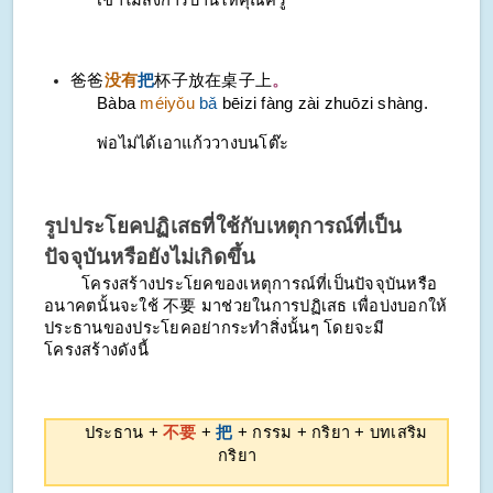
เขาไม่ส่งการบ้านให้คุณครู
爸爸
没有
把
杯子放在桌子上
。
Bàba
méiyǒu
bǎ
bēizi fàng zài zhuōzi shàng.
พ่อไม่ได้เอาแก้ววางบนโต๊ะ
รูปประโยคปฏิเสธที่ใช้กับเหตุการณ์ที่เป็น
ปัจจุบันหรือยังไม่เกิดขึ้น
โครงสร้างประโยคของเหตุการณ์ที่เป็นปัจจุบันหรือ
อนาคตนั้นจะใช้ 不要 มาช่วยในการปฏิเสธ เพื่อบ่งบอกให้
ประธานของประโยคอย่ากระทำสิ่งนั้นๆ โดยจะมี
โครงสร้างดังนี้
ประธาน +
不要
+
把
+ กรรม + กริยา + บทเสริม
กริยา