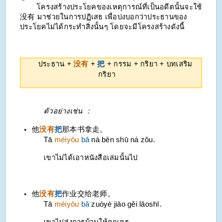
โครงสร้างประโยคของเหตุการณ์ที่เป็นอดีตนั้นจะใช้
没有 มาช่วยในการปฏิเสธ เพื่อบ่งบอกว่าประธานของ
ประโยคไม่ได้กระทำสิ่งนั้นๆ โดยจะมีโครงสร้างดังนี้
ประธาน +
没有
+
把
+ กรรม + กริยา + บทเสริม
กริยา
ตัวอย่างเช่น ：
他
没有
把
那本书拿走。
Tā
méiyǒu
bǎ
nà běn shū ná zǒu.
เขาไม่ได้เอาหนังสือเล่มนั้นไป
他
没有
把
作业交给老师。
Tā
méiyǒu
bǎ
zuòyè jiāo gěi lǎoshī.