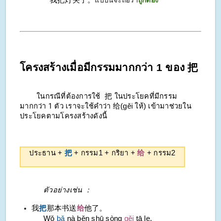
我把灯关了。
แบบนี้จะถือว่า
ถูกต้อง
โครงสร้างเมื่อมีกรรมมากกว่า 1 ของ 把
ในกรณีที่ต้องการใช้ 把 ในประโยคที่มีกรรม
มากกว่า 1 ตัว
เราจะใช้คำว่า 给(gěi ให้) เข้ามาช่วยใน
ประโยคตามโครงสร้างดังนี้
ประธาน +
把
+ กรรม1 + กริยา +
给
+ กรรม2
ตัวอย่างเช่น ：
我
把
那本书送
给
他了。
Wǒ
bǎ
nà běn shū sòng
gěi
tā le.