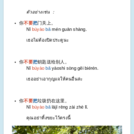
ตัวอย่างเช่น ：
你
不要
把
门关上。
Nǐ
búyào
bǎ
mén guān shàng.
เธอไม่ต้องปิดประตูนะ
你
不要
把
钥匙送给别人。
Nǐ
búyào
bǎ
yàoshi sòng gěi biérén.
เธออย่าเอากุญแจให้คนอื่นล่ะ
你
不要
把
垃圾扔在这里。
Nǐ
búyào
bǎ
lājī rēng zài zhè lǐ.
คุณอย่าทิ้งขยะไว้ตรงนี้