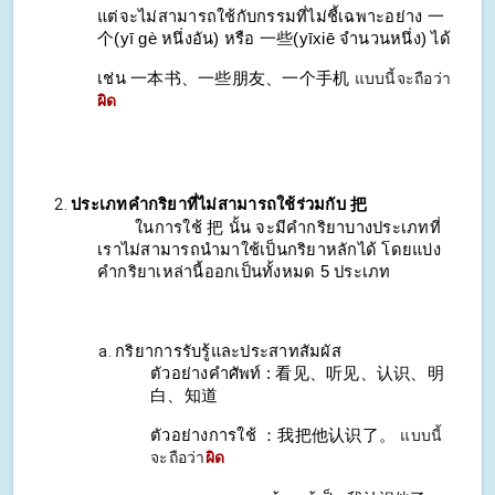
แต่จะไม่สามารถใช้กับกรรมที่ไม่ชี้เฉพาะอย่าง 一
个(yī gè หนึ่งอัน) หรือ 一些(yīxiē จำนวนหนึ่ง) ได้
เช่น 一本书、一些朋友、一个手机
แบบนี้จะถือว่า
ผิด
ประเภทคำกริยาที่ไม่สามารถใช้ร่วมกับ 把
ในการใช้ 把 นั้น จะมีคำกริยาบางประเภทที่
เราไม่สามารถนำมาใช้เป็นกริยาหลักได้ โดยแบ่ง
คำกริยาเหล่านี้ออกเป็นทั้งหมด 5 ประเภท
กริยาการรับรู้และประสาทสัมผัส
ตัวอย่างคำศัพท์ : 看见、听见、认识、明
白、知道
ตัวอย่างการใช้ ：我把他认识了。
แบบนี้
จะถือว่า
ผิด