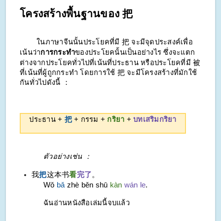
โครงสร้างพื้นฐานของ 把
ในภาษาจีนนั้นประโยคที่มี 把 จะมีจุดประสงค์เพื่อ
เน้นว่า
การกระทำ
ของประโยคนั้นเป็นอย่างไร ซึ่งจะแตก
ต่างจากประโยคทั่วไปที่เน้นที่ประธาน หรือประโยคที่มี 被
ที่เน้นที่ผู้ถูกกระทำ โดยการใช้ 把 จะมีโครงสร้างที่มักใช้
กันทั่วไปดังนี้ ：
ประธาน +
把
+ กรรม +
กริยา
+
บทเสริมกริยา
ตัวอย่างเช่น ：
我
把
这本书
看
完了
。
Wǒ
bǎ
zhè běn shū
kàn
wán le
.
ฉันอ่านหนังสือเล่มนี้จบแล้ว