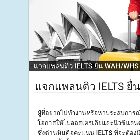
แจกแพลนติว IELTS ยื่น WAH/WHS ค
แจกแพลนติว IELTS ยื่
ผู้ที่อยากไปทำงานหรือหาประสบการณ์
โอกาสให้ไปออสเตรเลียและนิวซีแลนด์ต
ซึ่งด่านหินคือคะแนน IELTS ที่จะต้อง