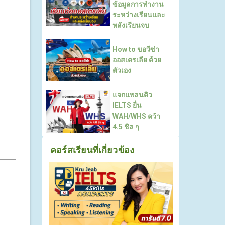
ข้อมูลการทำงาน
ระหว่างเรียนและ
หลังเรียนจบ
How to ขอวีซ่า
ออสเตรเลีย ด้วย
ตัวเอง
แจกแพลนติว
IELTS ยื่น
WAH/WHS คว้า
4.5 ชิล ๆ
คอร์สเรียนที่เกี่ยวข้อง