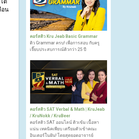
ได้
ือน 
คอร์สติว Kru Jeab Basic Grammar
ติว Grammar ครบ! เพื่อการสอบ กับครู
เจี๊ยบประสบการณ์ติวกว่า 25 ปี
คอร์สติว SAT Verbal & Math | KruJeab
/ KruNokk / KruBeer
คอร์สติว SAT ออนไลน์ ติวเข้ม เนื้อหา
แน่น เทคนิคเพียบ เตรียมตัวเข้าคณะ
อินเตอร์ในฝัน! โดยสุดยอดอาจารย์