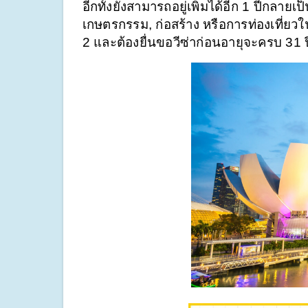
อีกทั้งยังสามารถอยู่เพิ่มได้อีก 1 ปีกลายเ
เกษตรกรรม, ก่อสร้าง หรือการท่องเที่ยวในพื
2 และต้องยื่นขอวีซ่าก่อนอายุจะครบ 31 ป