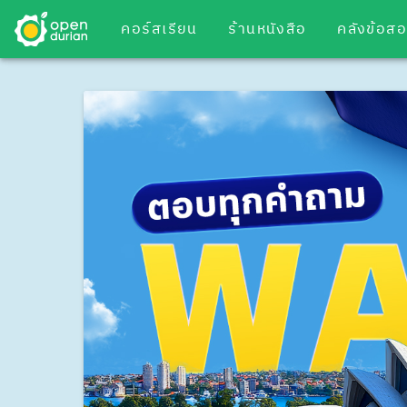
คอร์สเรียน
ร้านหนังสือ
คลังข้อส