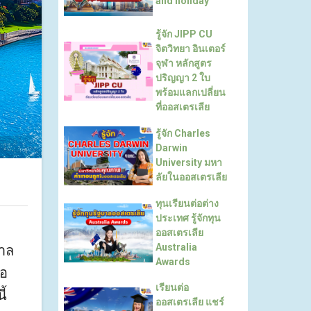
and holiday
รู้จัก JIPP CU
จิตวิทยา อินเตอร์
จุฬา หลักสูตร
ปริญญา 2 ใบ
พร้อมแลกเปลี่ยน
ที่ออสเตรเลีย
รู้จัก Charles
Darwin
University มหา
ลัยในออสเตรเลีย
ทุนเรียนต่อต่าง
ประเทศ รู้จักทุน
ออสเตรเลีย
Australia
บาล
Awards
่อ
เรียนต่อ
ี้
ออสเตรเลีย แชร์