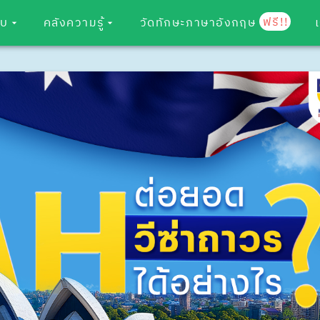
ฟรี!!
อบ
คลังความรู้
วัดทักษะภาษาอังกฤษ