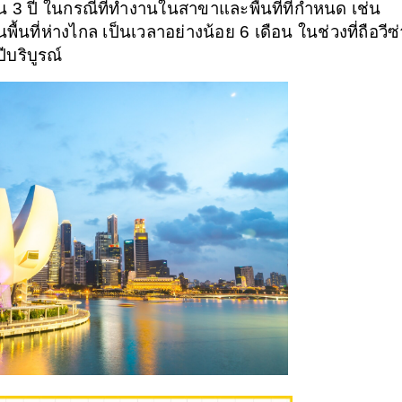
ป็น 3 ปี ในกรณีที่ทำงานในสาขาและพื้นที่ที่กำหนด เช่น 
้นที่ห่างไกล เป็นเวลาอย่างน้อย 6 เดือน ในช่วงที่ถือวีซ่าป
ีบริบูรณ์