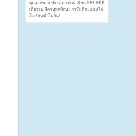
คุณภาพมากประสบการณ์ เรียน SAT ที่นี่ที่
เดียวจบ มีครบทุกทักษะ การันตีคะแนนไม่
ถึงเรียนซ้ำไม่อั้น!