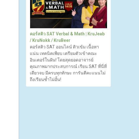
คอร์สติว SAT Verbal & Math | KruJeab
/ KruNokk / KruBeer
คอร์สติว SAT ออนไลน์ ติวเข้ม เนื้อหา
แน่น เทคนิคเพียบ เตรียมตัวเข้าคณะ
อินเตอร์ในฝัน! โดยสุดยอดอาจารย์
คุณภาพมากประสบการณ์ เรียน SAT ที่นี่ที่
เดียวจบ มีครบทุกทักษะ การันตีคะแนนไม่
ถึงเรียนซ้ำไม่อั้น!