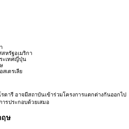
กา
ศสหรัฐอเมริกา
ระเทศญี่ปุ่น
ฤษ
อสเตรเลีย
โรตารี อาจมีสถาบันเข้าร่วมโครงการแตกต่างกันออกไป 
งการประกอบด้วยเสมอ
กฤษ