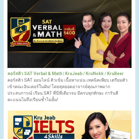
คอร์สติว SAT Verbal & Math | KruJeab / KruNokk / KruBeer
คอร์สติว SAT ออนไลน์ ติวเข้ม เนื้อหาแน่น เทคนิคเพียบ เตรียมตัว
เข้าคณะอินเตอร์ในฝัน! โดยสุดยอดอาจารย์คุณภาพมาก
ประสบการณ์ เรียน SAT ที่นี่ที่เดียวจบ มีครบทุกทักษะ การันตี
คะแนนไม่ถึงเรียนซ้ำไม่อั้น!