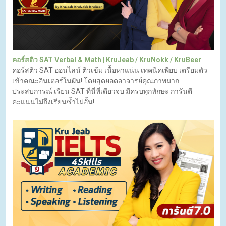
คอร์สติว SAT Verbal & Math | KruJeab / KruNokk / KruBeer
คอร์สติว SAT ออนไลน์ ติวเข้ม เนื้อหาแน่น เทคนิคเพียบ เตรียมตัว
เข้าคณะอินเตอร์ในฝัน! โดยสุดยอดอาจารย์คุณภาพมาก
ประสบการณ์ เรียน SAT ที่นี่ที่เดียวจบ มีครบทุกทักษะ การันตี
คะแนนไม่ถึงเรียนซ้ำไม่อั้น!