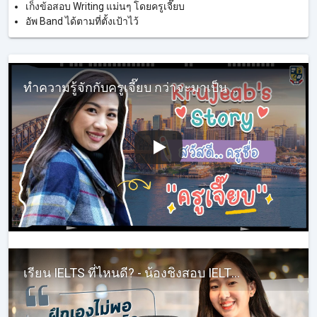
เก็งข้อสอบ Writing แม่นๆ โดยครูเจี๊ยบ
อัพ Band ได้ตามที่ตั้งเป้าไว้
ทำความรู้จักกับครูเจี๊ยบ กว่าจะมาเป็น KruJeab InterHub ในทุกวันนี้ ต้องผ่านอะไรบ้าง #ครูเจี๊ยบIELTS
เรียน IELTS ที่ไหนดี? - น้องชิงสอบ IELTSได้ Band 7!! - รีวิวเรียนภาษาอังกฤษติวสอบ IELTS กับครูเจี๊ยบ