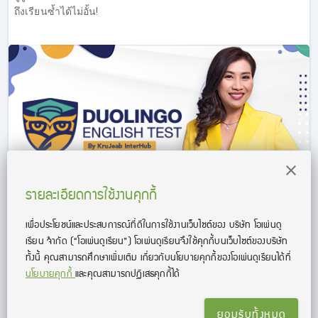
เทคนิค Reading ของครูเจี๊ยบกันมาก (ทดลองเรียน IELTS ฟรี
ถึงเรียนซ้ำได้ไม่อั้น!
คอร์ส Reading ที่ลิงค์นี้
https://opendurian.com/ielts_reading#productContent
)
Overview ข้อสอบ IELTS Reading
เทคนิคการทำข้อสอบ IELTS Reading
คำถามประเภท Questions & Answers
คำถามประเภท Fill in the blanks (Diagram, Table,
Information, Process)
คำถามประเภท True/False/Not Given และ Yes/No/Not
Given
รายละเอียดการใช้งานคุกกี้
คำถามประเภท Multiple Choices (1 answer, multiple
answers)
เพื่อประโยชน์และประสบการณ์ที่ดีในการใช้งานเว็บไซต์ของ บริษัท โอเพ่นดู
คำภามประเภท Matching (Headings/Titles, Information-
คอร์สติว Duolingo English Test by KruJeab InterHub
เรียน จํากัด
(“โอเพ่นดูเรียน”)
โอเพ่นดูเรียนจึงใช้คุกกี้บนเว็บไซต์ของบริษัท
Paragraph, Names-Descriptions)
ทั้งนี้ คุณสามารถศึกษาเพิ่มเติม เกี่ยวกับนโยบายคุกกี้ของโอเพ่นดูเรียนได้ที่
เตรียมสอบ Duolingo English Test ด้วยคอร์สเรียน Duolingo
คำถามประเภท Summary Completion (มี choices, ไม่มี
นโยบายคุกกี้
และคุณสามารถปฏิเสธคุกกี้ได้
English Test กับครูเจี๊ยบ Interhub อัดแน่นด้วยเทคนิคการทำ
choices)
ข้อสอบ Duolingo English Test ทุกรูปแบบ พาตะลุยโจทย์พร้อมพิชิต
IELTS Reading Passage 1
คะแนน Duolingo 120+
IELTS Reading Passage 2
ยอมรับทั้งหมด