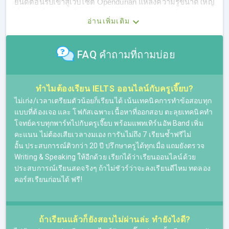
ยินดีต้อนรับเข้าสู่เว็บไซต์ Opendurian แหล่งความรู้ขนาดใหญ่
ที่พร้อมเป็นตัวช่วยให้ทุกคนได้พิชิตเป้าหมายอย่างใจ สำหรับ
อ่านเพิ่มเติม
ตอนนี้พวกเราอยู่กันที่หน้าติว IELTS ที่พร้อมตอบโจทย์ความ
ต้องการสำหรับคนที่กำลังมองหาที่เรียน IELTS Online
FAQ คำถามที่ถามบ่อย
เรามีคอร์สเรียน IELTS แบบครบวงจร พร้อมติวทั้ง 4 Skills
เหมาะสำหรับผู้ที่ต้องการติวสอบ IELTS โดยเฉพาะ เมื่อเรียน
IELTS จบคอร์สก็พร้อมสอบ ที่นี่มีคอร์สเรียน IELTS ให้เลือก
ทำไมต้องเรียน IELTS ออนไลน์กับครูเจี๊ยบ?
ครบ ไม่ว่าผู้เรียนจะอ่อนทักษะไหนก็ตาม พื้นฐานอ่อนหรือพื้น
ฐานดีอยู่แล้ว ก็สามารถเลือกคอร์สเรียน IELTS ที่เหมาะกับตัว
ไม่เก่ง/เวลาเตรียมตัวน้อยก็เรียนได้ เน้นเทคนิคการทำข้อสอบทุก
เองได้ โดยผู้เรียนจะได้ติวสอบ IELTS กับครูเจี๊ยบ ติวเตอร์ที่
แบบที่ต้องเจอ และ โฟกัสเฉพาะเนื้อหาที่ออกสอบ ตะลุยเทคนิคทำ
สั่งสมประสบการณ์มากว่า 25 ปี ทั้งเส้นทางการสอนภาษา
โจทย์ครบทุกพาร์ทไปกับครูเจี๊ยบ พร้อมแพทเทิร์นอัพ Band เพิ่ม
อังกฤษและการติว IELTS ที่ช่วยให้ใครหลายๆ คน สามารถทำ
คะแนน ไม่ต้องเสียเวลางมเอง การันไม่ถึง 7 เรียนซ้ำฟรีไม่
คะแนนสอบได้ตามเป้า และพิชิตเป้าหมายได้สำเร็จ ไม่ว่าจะ
อั้น ประสบการณ์ติวกว่า 20 ปี ปรึกษาครูได้ทุกเมื่อ แถมยังตรวจ
เรียนต่อต่างประเทศใน ม.ดังติดอันดับโลก หรือเรียนต่อใน
Writing & Speaking ให้อีกด้วย เรียกได้ว่าเรียนออนไลน์ด้วย
ประเทศ ม.ดัง คณะต่างๆ หรือแม้กระทั่งใช้เป็นองค์ประกอบใน
ประสบการณ์เรียนสดจริงๆ ถ้าไม่ชัวร์ว่าจะลงเรียนดีไหม ทดลอง
การขอวีซ่าทำงานต่างประเทศ ฯลฯ
คอร์สเรียนก่อนได้ ฟรี!
ถ้าเรียนแล้วก็ยังสอบไม่ผ่านล่ะ ทำยังไงดี?