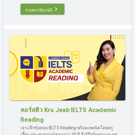
บน Facebook :
Kru Jeab IELTS คอร์สติวไอเอลออนไลน์ กา
รันตี 7.0
โดยคำถามของผู้เรียนจะถูกส่งไปยังครูผู้สอนโดยตรง
ทดลองเรียนฟรี
ก่อนจะส่งคำตอบที่ถูกต้องกลับไปทาง Inbox เช่นกัน ภายใน
เวลาอันรวดเร็ว ผู้เรียนสามารถสบายใจได้ว่าถึงแม้จะเป็นการ
ติว IELTS ออนไลน์ ก็สามารถถาม-ตอบได้เหมือนกับอยู่ใน
ห้องเรียน
พื้นฐานอ่อนติว IELTS ได้ไหม?
อย่างที่ได้กล่าวไปในข้างต้น ว่าเรามีคอร์สติว IELTS ครบวงจร
เหมาะสำหรับผู้เรียนทุกราย แม้ผู้เรียนจะอยู่ในกลุ่ม “พื้นฐาน
อ่อน” ก็สามารถเรียน IELTS ออนไลน์กับเราได้ เพราะเรามี
คอร์สติว Kru Jeab IELTS Academic
คอร์ส Basic Grammar แบบรวบรัด เป็นเนื้อหาสรุปตั้งแต่ต้น
จนจบครบเครื่องเรื่อง Grammar ภาษาอังกฤษ ที่จะทำให้ผู้
Reading
เรียนเข้าใจหลักการ ไวทยากรณ์ละเอียด สามารถนำไปใช้ทำ
เจาะลึกข้อสอบ IELTS Reading พร้อมเทคนิคโดยครู
ข้อสอบในสนามจริงได้ และเป็นการปูพื้นฐานก่อนติวสอบ
เจี๊ยบ ประสบการณ์สอนกว่า 20 ปี จึงรู้ถึงปัญหาและจุด