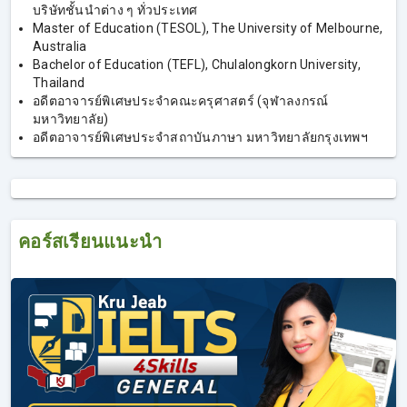
บริษัทชั้นนําต่าง ๆ ทั่วประเทศ
1. คอร์สเรียน IELTS Writing
Master of Education (TESOL), The University of Melbourne,
Australia
Bachelor of Education (TEFL), Chulalongkorn University,
เก็บครบงานเขียนทุกแบบ IELTS Writing Task 1 และ Task 2,
Thailand
อดีตอาจารย์พิเศษประจำคณะครุศาสตร์ (จุฬาลงกรณ์
Pattern อัพคะแนน, โจทย์ Writing สำหรับลองทำจริง และ
มหาวิทยาลัย)
ตรวจงานเขียนฟรี!
อดีตอาจารย์พิเศษประจำสถาบันภาษา มหาวิทยาลัยกรุงเทพฯ
การเรียน IELTS Writing เป็นอีกหนึ่งคอร์สของเรา โดยครูเจี๊ยบ
ยังคงเน้นเทคนิคการเขียน เพื่อให้ได้คะแนนที่สูง ผู้ที่ลงเรียน
IELTS Writing จะได้เพิ่มทักษะการเขียนภาษาอังกฤษ ที่ไม่ใช่
แค่เขียนเพื่อสื่อสาร แต่เป็นการเขียนเพื่อให้ได้คะแนนมากขึ้น
ผู้ที่เรียน IELTS Writing จะได้เรียนรู้คำศัพท์เพิ่มเติม จากศัพท์
คอร์สเรียนแนะนำ
เดิมๆ ที่ถูกใช้ทั่วไป ก็จะได้คำศัพท์ใหม่ที่สามารถอัพคะแนนได้
สูงขึ้น และได้รู้ Pattern การเขียนที่จะได้คะแนนมากกว่าเดิม
เน้นการเขียนเชิงวิชาการที่ตรงตามมาตรฐานการให้คะแนน
ของกรรมการตรวจข้อสอบ จากการสอบ IELTS พบว่ายังมีอีก
หลายคนที่ประสบปัญหาสอบตกทักษะ Writing เพราะขาด
ทักษะบางอย่าง แม้ในกลุ่มคนที่มีพื้นฐานภาษาอังกฤษที่ดีอยู่
แล้ว ก็ยังสอบตกทักษะนี้ แต่ถ้าหากเรียน IELTS Writing จะได้รู้
เทคนิคที่มากขึ้น และสามารถเขียนเพิ่มคะแนนได้ หลายคนที่