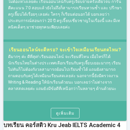
ไม่ต้องห่วงเลยค่ะ เรียนออนไลน์กับครูเจี๊ยบจ่ายครั้งเดียวจบ การัน
ตีคะแนน 7.0 สอบแล้วยังไม่ถึงก็สามารถเรียนทวนซ้ำ และ ปรึกษา
ครูเจี๊ยบได้เรื่อยๆ เลยค่ะ ใครๆ ก็เรียนต่อนอกได้ บอกเลยว่า
ประสบการณ์สอนกว่า 20 ปี ครูเจี๊ยบเชี่ยวชาญในเรื่องนี้ และมีเท
คอร์สเรียน IELTS ออนไลน์ของเรา
คนิคเด็ดๆ มาช่วยทุกคนเพียบเลยค่ะ
ที่นี่รองรับการเรียน IELTS Online โดยผู้เรียนจะสามารถรับชม
คลิปการสอนได้ผ่านทางออนไลน์ หลังจากที่ผู้เรียนชำระเงิน
เรียบร้อยแล้ว จะสามารถ Log in เข้าระบบเพื่อเรียนออนไลน์ได้
เรียนออนไลน์จะดีหรอ? จะเข้าใจเหมือนเรียนสดไหม?​
สามารถเลือกเวลาเรียนเองได้ หรือรับชมย้อนหลังได้แบบไม่อั้น
ดีมากๆ ค่ะ ดีที่สุด! เรียนออนไลน์ จะเรียนที่ไหน เมื่อไหร่ก็ได้
(ภายในระยะเวลาของคอร์ส)
นักเรียนไทยในต่างประเทศเลือกเรียนกับครูเจี๊ยบเยอะมากๆ เรียน
ไม่ทันก็ไม่ต้องกังวลสามารถย้อนไปเรียนซ้ำได้ แถมยังสามารถ
เหมาะสำหรับผู้ที่มีข้อจำกัดในเรื่องของเวลาและในเรื่องของ
ถามตอบกับครูได้เหมือนเรียนสดเลยล่ะ นอกจากนี้ยังมีตรวจงาน
การเดินทาง เพราะการเรียน IELTS ออนไลน์ สามารถเรียนได้
Writing & Reading ให้นักเรียนด้วยนะ บอกเลยว่าไม่ต่างจาก
ทุกที่ทุกเวลา หากมีอุปกรณ์ที่สามารถเชื่อมต่ออินเตอร์เน็ตได้
คลาสสดเลยค่ะ แถมยังมีข้อดีที่เหนือกว่าในหลายๆ ด้านด้วยนะ
ที่ผ่านมามีผู้ที่เรียน IELTS ออนไลน์หลายๆ คน ชื่นชอบการ
เรียนแบบออนไลน์ เพราะทำให้จัดสรรเวลาในชีวิตได้ง่ายขึ้น
และการเรียนออนไลน์ก็ไม่ได้เป็นอุปสรรคต่อการทำความ
ดูเพิ่มเติม
เข้าใจในเนื้อหาการสอน สำหรับใครที่ยังอยู่ในช่วงตัดสินใจ
สามารถทดลองติว IELTS ฟรีก่อนได้โดยไม่มีค่าใช้จ่าย ไม่มี
บทเรียน คอร์สติว Kru Jeab IELTS Academic 4
ข้อผูกมัดใดๆ อยากรู้ว่า skills ไหนครูเจี๊ยบสอนยังไง ไปลอง