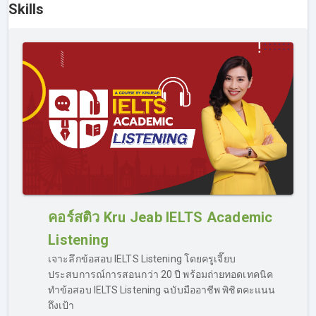
Skills
เรียนกันได้ในแต่ละหน้าของ skills นั้นๆ เลย
คอร์สติว Kru Jeab IELTS Academic
Listening
หากเรียน IELTS ออนไลน์ไม่เข้าใจ ทำอย่างไร?
เจาะลึกข้อสอบ IELTS Listening โดยครูเจี๊ยบ
คอร์สเรียน IELTS ของเรา รองรับเรื่องการ “ตอบคำถาม” กรณี
ประสบการณ์การสอนกว่า 20 ปี พร้อมถ่ายทอดเทคนิค
ที่ผู้เรียนเรียนไม่เข้าใจ มีข้อสงสัยที่ต้องการถามเพิ่มเติมจาก
ทำข้อสอบ IELTS Listening ฉบับมืออาชีพ พิชิตคะแนน
เนื้อหาในคลิปสอน สามารถส่งคำถามเข้าไปถามได้ทาง Inbox
ถึงเป้า