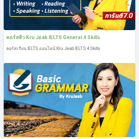
เรียน IELTS Writing ประสบความสำเร็จในการทำข้อสอบ
สามารถพิชิต Band ได้ตามเป้า (ทดลองเรียน IELTS ฟรี เรียน
IELTS Writing ที่ลิงค์นี้
https://opendurian.com/ielts_writing#productContent
)
คอร์สติว Kru Jeab IELTS General 4 Skills
ภาพรวม และวิเคราะห์ข้อสอบ IELTS Writing รู้แนว
คอร์สเรียน IELTS ออนไลน์ Kru Jeab IELTS 4 Skills
ข้อสอบว่าประกอบด้วยอะไรบ้าง
พื้นฐานการเขียน เริ่มตั้งแต่โครงสร้างประโยค ไปจนถึง
การเขียนระดับ Advanced
ไวยากรณ์ และศัพท์ที่จำเป็นในการเขียนเพื่ออัพคะแนนให้
สูงขึ้น
เทคนิคการเขียน สิ่งที่ควร และไม่ควรทำ
ตัวอย่างงานเขียนแต่ละแบบ พร้อมอธิบายให้เข้าใจ นำไป
ใช้ได้จริง
แบบแผนการเขียน และไอเดียในการเขียนงานให้ได้
คะแนนสูง