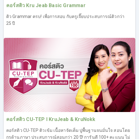
คอร์สติว Kru Jeab Basic Grammar
ติว Grammar ครบ! เพื่อการสอบ กับครูเจี๊ยบประสบการณ์ติวกว่า
25 ปี
2. คอร์สเรียน IELTS Reading
เจาะลึกทุกรูปแบบคำถามที่เจอในข้อสอบ IELTS Reading,
เทคนิคหาคำตอบให้ไว ไม่ต้องอ่านหมด, ตะลุยโจทย์ IELTS
Reading เหมือนจริง
เทคนิคเพียบ สำหรับติวสอบ IELTS Reading โดยเฉพาะ ผู้
เรียนจะได้รู้จักกับข้อสอบ IELTS Reading ทั้ง 2 Task และรู้
เทคนิคในการทำข้อสอบให้ทันเวลา ซึ่งเป็นอีกหนึ่งปัญหาที่พบ
บ่อยของคนทำข้อสอบ Reading ที่มักจะทำไม่ทัน ทำให้คะแนน
ไม่ถึงเกณฑ์ที่ตั้งเป้าไว้ โดยครูเจี๊ยบจะสอนให้ผู้เรียนสามารถ
ทำความเข้าใจได้อย่างง่ายดาย นอกจากเรื่องการทำข้อสอบ
คอร์สติว CU-TEP l KruJeab & KruNokk
ทันเวลา ก็ยังมีเทคนิคอื่นๆ อีกมากมาย เพื่อพิชิตข้อสอบโดย
เฉพาะ ที่ผ่านมาคนที่เรียน IELTS Reading ต่างยอมรับใน
คอร์สติว CU-TEP ติวเข้ม เนื้อหาจัดเต็ม ปูพื้นฐานจนมั่นใจ สอนโดย
เทคนิคครูเจี๊ยบว่าช่วยอัพคะแนนได้จริง และต่างชื่นชอบ
กูรูด้านภาษา ประสบการณ์สอนกว่า 20 ปี! การันตี 100+ คะแนน ไม่