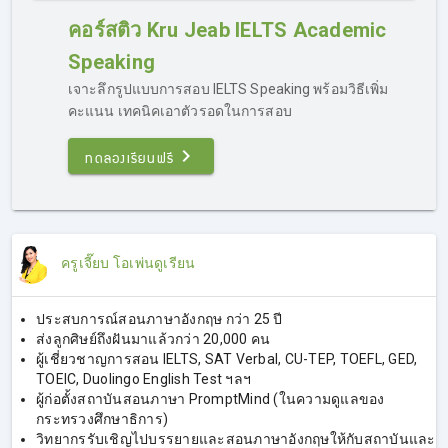
Jeab IELTS คอร์สติวไอเอลออนไลน์ การันตี 7.0
คอร์สติว Kru Jeab IELTS Academic
Speaking
เจาะลึกรูปแบบการสอบ IELTS Speaking พร้อมวิธีเพิ่ม
คะแนน เทคนิคเอาตัวรอดในการสอบ
ทดลองเรียนฟรี
คอร์สเรียน IELTS ออนไลน์ Kru Jeab
ครูเจี๊ยบ โอเพ่นดูเรียน
IELTS 4 Skills
เรียน IELTS ออนไลน์กับครูเจี๊ยบ ติว IELTS มีให้เลือกทั้ง
ประสบการณ์สอนภาษาอังกฤษ กว่า 25 ปี
Academic & General Training
ครบทุกเนื้อหาที่ต้องรู้ใน
ส่งลูกศิษย์ถึงฝันมาแล้วกว่า 20,000 คน
แต่ละทักษะ รูปแบบข้อสอบ เทคนิคการทำโจทย์แต่ละแบบ ทุก
ผู้เชี่ยวชาญการสอน IELTS, SAT Verbal, CU-TEP, TOEFL, GED,
เคล็ดลับจากประสบการณ์กว่า 20 ปี ครูเจี๊ยบได้รวบรวมไว้ให้ผู้
TOEIC, Duolingo English Test ฯลฯ
เรียนทุกคนในคอร์สนี้แล้วค่ะ
ผู้ก่อตั้งสถาบันสอนภาษา PromptMind (ในความดูแลของ
กระทรวงศึกษาธิการ)
วิทยากรรับเชิญไปบรรยายและสอนภาษาอังกฤษให้กับสถาบันและ