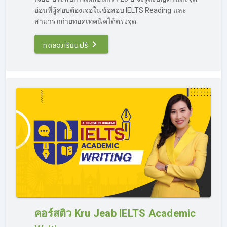
IELTS โดยเนื้อหาในส่วนของ Grammar จะสามารถนำไปต่อย
อ่อนที่ผู้สอบต้องเจอในข้อสอบ IELTS Reading และ
อดการ
เรียน IELTS Writing ได้ (ทดลองเรียน IELTS ฟรี
สามารถถ่ายทอดเทคนิคได้ตรงจุด
คอร์ส Grammar ที่ลิงค์นี้
https://opendurian.com/ielts_grammar/
)
ทดลองเรียนฟรี
รีบสอบ IELTS ติวได้ไหม?
ที่นี่มีคอร์สติว IELTS เร่งรัด สำหรับคนรีบสอบ โดยเนื้อหาใน
คอร์ส จะเน้นการสอนแบบรวบรัด แต่ครบถ้วน การสอนอาจจะ
คอร์สติว Kru Jeab IELTS Academic
ไปเร็วหน่อย โดยจะเน้นเทคนิคขั้นสูง เป็นการติวสอบ IELTS