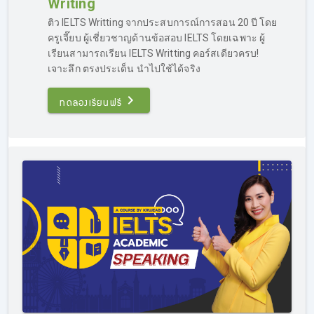
Writing
โดยเฉพาะ เน้นการอัพ Band เป็นหลัก โดยคอร์สติว IELTS
เร่งรัด จะค่อนข้างเหมาะกับคนที่มีพื้นฐานอยู่แล้ว เพราะ
ติว IELTS Writting จากประสบการณ์การสอน 20 ปี โดย
เทคนิคหลายอย่าง ผู้เรียนต้องเข้าใจในหลักการภาษาอังกฤษ
ครูเจี๊ยบ ผู้เชี่ยวชาญด้านข้อสอบ IELTS โดยเฉพาะ ผู้
พอสมควร
เรียนสามารถเรียน IELTS Writting คอร์สเดียวครบ!
เจาะลึก ตรงประเด็น นำไปใช้ได้จริง
ที่ผ่านมาเคยมีผู้ที่เรียน IELTS ลงคอร์สติว IELTS เร่งรัด ก่อน
สอบเพียง 2 สัปดาห์ ก็สามารถพิชิต Band 7.0 ได้ แต่โดยเฉลี่ย
ทดลองเรียนฟรี
แล้วผู้ที่เรียน IELTS ในคอร์สติว IELTS เร่งรัดมักจะเรียนก่อน
สอบประมาณ 1 เดือนครึ่งถึง 2 เดือน ก็สามารถลงสนามสอบ
จริงและพิชิต Band ได้ตามเป้า
ติว IELTS เร่งรัด ถือเป็นอีกหนึ่งคอร์สยอดนิยมของเรา มีผู้ที่
ต้องการติวสอบ IELTS จำนวนไม่น้อย ที่ต้องการติวภายใน
ระยะเวลาสั้นๆ เพราะรีบใช้คะแนนสอบ โดยคอร์สของเราก็
ตอบโจทย์ส่วนนี้เป็นอย่างดี เพราะผู้เรียนจำนวนมาก ที่ลง
คอร์สติว IELTS เร่งรัดก็สามารถทำคะแนนสอบได้ตามที่ตั้งเป้า
ไว้
สำหรับใครที่สนใจ
ติว IELTS เร่งรัด และต้องการประเมินพื้น
ฐานภาษาอังกฤษของตนเองเบื้องต้นว่าสามารถเรียนได้หรือไม่
แนะนำให้สอบถามข้อมูลได้ทาง Inbox บน Facebook :
Kru