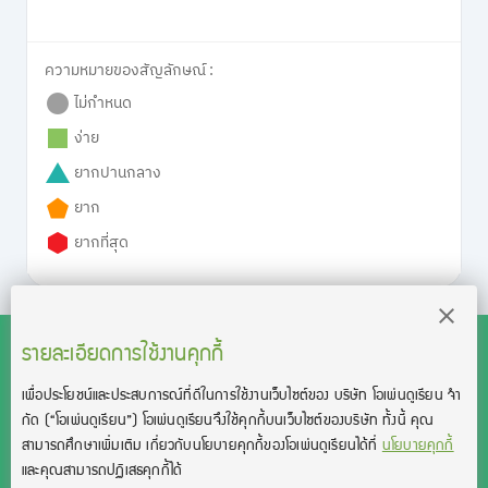
ความหมายของสัญลักษณ์ :
ไม่กำหนด
ง่าย
ยากปานกลาง
ยาก
ยากที่สุด
รายละเอียดการใช้งานคุกกี้
เพื่อประโยชน์และประสบการณ์ที่ดีในการใช้งานเว็บไซต์ของ บริษัท โอเพ่นดูเรียน จํา
สงวนลิขสิทธิ์โดย บริษัท โอเพ่นดูเรียน จำกัด 2021 ©︎ OpenDurian
กัด
(“โอเพ่นดูเรียน”)
โอเพ่นดูเรียนจึงใช้คุกกี้บนเว็บไซต์ของบริษัท ทั้งนี้ คุณ
Co., Ltd.
สามารถศึกษาเพิ่มเติม เกี่ยวกับนโยบายคุกกี้ของโอเพ่นดูเรียนได้ที่
นโยบายคุกกี้
TOEIC® and TOEFL® are registered trademarks of Educational Testing
และคุณสามารถปฏิเสธคุกกี้ได้
Service (ETS).