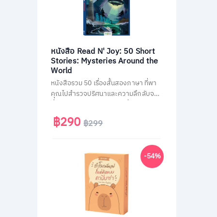
หนังสือ Read N' Joy: 50 Short
Stories: Mysteries Around the
World
หนังสือรวม 50 เรื่องสั้นสองภาษา ที่พา
คุณไปสำรวจปริศนาและความลึกลับจาก
ทั่วโลก เช่น พีระมิด, เอเลียนที่ Area 51
และสามเหลี่ยมเบอร์มิวด้า อ่านง่าย จบใน
฿290
฿299
หน้าเดียว พร้อม QR Code ฟังเสียง
เจ้าของภาษา และคำศัพท์สำคัญกว่า
1,500 คำ ช่วยพัฒนาทักษะอ่าน-ฟัง
-54%
ภาษาอังกฤษได้อย่างสนุกสนาน เหมาะ
สำหรับผู้ที่ชอบเรื่องลึกลับและต้องการ
ฝึกภาษาในเวลาเดียวกัน