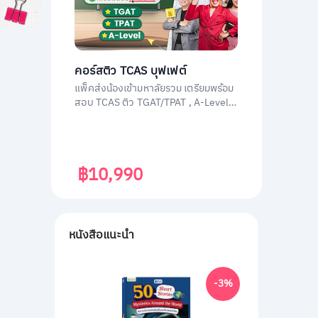
คอร์สติว TCAS บุฟเฟต์
แพ็คส่งน้องเข้ามหาลัยรวม เตรียมพร้อม
สอบ TCAS ติว TGAT/TPAT , A-Level
(วิชาสามัญ) , กสพท โดยติวเตอร์ผู้
เชี่ยวชาญทุกวิชา ประสบการณ์สูง
฿10,990
หนังสือแนะนำ
-3%