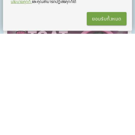
นโยบายคุกกี้
และคุณสามารถปฏิเสธคุกกี้ได้
คณิตศาสตร์ ประยุกต์ 1 A-Level
ติวเนื้อหาแน่น! ครอบคลุม พร้อมพาทำข้อสอบใหม่ เข้าใจง่าย เซฟ
เวลาติวสอบ เทคนิคลัดเพียบ!
ยอมรับทั้งหมด
TGAT 2&3 อัปเดตล่าสุด by ครูพี่ฟิล์ม
คอร์สติวเนื้อหา TGAT 2&3 พาร์ตการคิดอย่างมีเหตุผล และ
สมรรถนะการทำงาน ทริคทำข้อสอบเพียบ พร้อมแนวข้อสอบแบบจัด
เต็ม! เรียนจบ การันตีสอบติด! (*อัปเดตข้อสอบ TGAT3 รูปแบบใหม่
ล่าสุดแล้ว!)