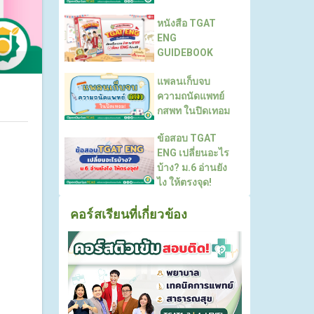
หนังสือ TGAT
ENG
GUIDEBOOK
แพลนเก็บจบ
ความถนัดแพทย์
กสพท ในปิดเทอม
ข้อสอบ TGAT
ENG เปลี่ยนอะไร
บ้าง? ม.6 อ่านยัง
ไง ให้ตรงจุด!
คอร์สเรียนที่เกี่ยวข้อง