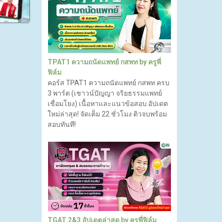
TPAT1 ความถนัดแพทย์ กสพท by ครูพี่
ฟิล์ม
คอร์ส TPAT1 ความถนัดแพทย์ กสพท ครบ
3 พาร์ต (เชาวน์ปัญญา จริยธรรมแพทย์
เชื่อมโยง) เนื้อหาและแนวข้อสอบ อัปเดต
ใหม่ล่าสุด! จัดเต็ม 22 ชั่วโมง ติวจบพร้อม
สอบทันที!
TGAT 2&3 อัปเดตล่าสุด by ครูพี่ฟิล์ม