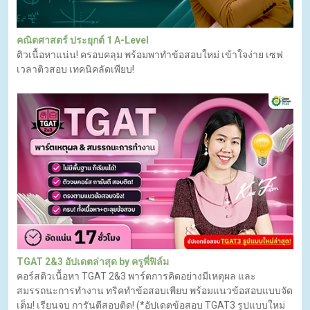
คณิตศาสตร์ ประยุกต์ 1 A-Level
ติวเนื้อหาแน่น! ครอบคลุม พร้อมพาทำข้อสอบใหม่ เข้าใจง่าย เซฟ
เวลาติวสอบ เทคนิคลัดเพียบ!
TGAT 2&3 อัปเดตล่าสุด by ครูพี่ฟิล์ม
คอร์สติวเนื้อหา TGAT 2&3 พาร์ตการคิดอย่างมีเหตุผล และ
สมรรถนะการทำงาน ทริคทำข้อสอบเพียบ พร้อมแนวข้อสอบแบบจัด
เต็ม! เรียนจบ การันตีสอบติด! (*อัปเดตข้อสอบ TGAT3 รูปแบบใหม่