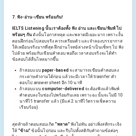
7. ฟัง-อ่าน-เขียน พร้อมกัน!
IELTS Listening นั้นเราต้องทั้ง ฟัง อ่าน และเขียน/พิมพ์ ไป
พร้อมๆ กัน
ดังนั้นโอกาสหลุด และพลาดมีเยอะมาก เพราะงั้น
ตอนฝึกก่อนไปสอบจริง ควรเตรียมตัว และจำลองบรรยากาส
ให้เหมือนจริงมากที่สุด ฝึกอ่านโจทย์ล่วงหน้าเป็นเซ็ทๆ ไป ฟัง
ไปด้วย พร้อมกับเขียนคำตอบ พอถึงเวลาสอบจริงจะได้ทำ
ข้อสอบได้ลื่นไหลมากขึ้น
ถ้าสอบแบบ
paper-based
จะสามารถเขียนคำตอบลง
กระดาษคำถามได้ก่อน แล้วจะมีเวลาให้ trasnfer คำ
ตอบไป answer sheet อีก 10 นาที
ถ้าสอบแบบ
computer-delivered
จะต้องฟังแล้วพิมพ์
คำตอบลงในช่องไปพร้อมกันเลย เพราะฉะนั้นจะไม่มี 10
นาทีไว้ transfer แล้ว (มีแค่ 2 นาทีไว้ตรวจเช็คความ
เรียบร้อย)
สุดท้ายถ้าตอนสอบเกิด
“พลาด”
ฟังไม่ทัน อย่าเพิ่งสติกระเจิง
ให้
“ข้าม”
ข้อนั้นไปก่อน และรีบไปตั้งสติกับคำถามข้อต่อๆ