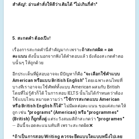
สำคัญ!: อ่านคำสั่งให้ดีว่าเติมได้ "ไม่เกินกี่คำ"
5. สะกดคำ ต้องเป๊ะ!
เรื่องการสะกดคำนี่สำคัญมาก เพราะ
ถ้าสะกดผิด = อด
คะแนน
ดังนั้นนอกจากฟังได้คำตอบแล้ว ยังต้องสะกดคำตอ
บนั้นๆ ให้ถูกด้วย
อีกประเด็นที่ผู้สอบอาจจะมีปัญหาก็คือ
“จะเลือกใช้คำแบบ
American
หรือแบบ British English”
โดยเฉพาะคนไทยที่
บางทีเราอาจจะใช้ศัพท์ทั้งแบบ American ผสมกับ British
โดยที่ไม่รู้ตัวก็ได้ ในการสอบ IELTS นั้นไม่ได้กำหนดว่าต้อง
ใช้แบบไหน หมายความว่า
“ใช้การสะกดแบบ
American
หรือ British English
ก็ได้”
ไม่มีผลต่อคะแนน ขอแค่สะกดให้
ถูก เช่น
"programs" (American) หรือ "programmes"
(British) ก็ถูกทั้งคู่
แต่ระวังสมมติถ้าสะกดว่า
"programes"
-- อันนี้จะอดคะแนนทันที เพราะสะกดผิด❌
*ถ้าเป็นการสอบ Writing ควรจะยึดแบบใดแบบหนึ่งไปเลย