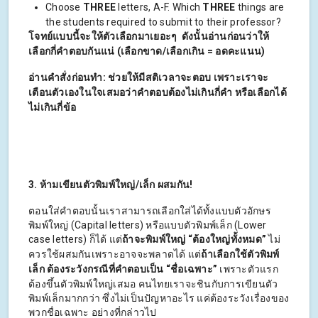
Choose
THREE
letters, A-F. Which
THREE
things are
the students required to submit to their professor?
โจทย์แบบนี้จะให้ตัวเลือกมาเยอะๆ ดังนั้นอ่านก่อนว่าให้
เลือกกี่คำตอบกันแน่ (เลือกขาด/เลือกเกิน = อดคะแนน)
อ่านคำสั่งก่อนทำ: ช่วยให้มีสติเวลาจะตอบ เพราะเราจะ
เตือนตัวเองในใจเสมอว่าคำตอบต้องไม่เกินกี่คำ หรือเลือกได้
ไม่เกินกี่ข้อ
3. ห้ามเขียนตัวพิมพ์ใหญ่/เล็ก ผสมกัน!
ตอนใส่คำตอบนั้นเราสามารถเลือกใส่ได้ทั้งแบบตัวอักษร
พิมพ์ใหญ่ (Capital letters) หรือแบบตัวพิมพ์เล็ก (Lower
case letters) ก็ได้ แต่
ถ้าจะพิมพ์ใหญ่
“ต้องใหญ่ทั้งหมด”
ไม่
ควรใช้ผสมกันเพราะอาจจะพลาดได้ แต่
ถ้าเลือกใช้ตัวพิมพ์
เล็ก ต้องระวังกรณีที่คำตอบเป็น
“ชื่อเฉพาะ”
เพราะตัวแรก
ต้องขึ้นตัวพิมพ์ใหญ่เสมอ คนไทยเราจะชินกับการเขียนตัว
พิมพ์เล็กมากกว่า ซึ่งไม่เป็นปัญหาอะไร แค่ต้องระวังเรื่องของ
พวกชื่อเฉพาะ อย่างที่กล่าวไป