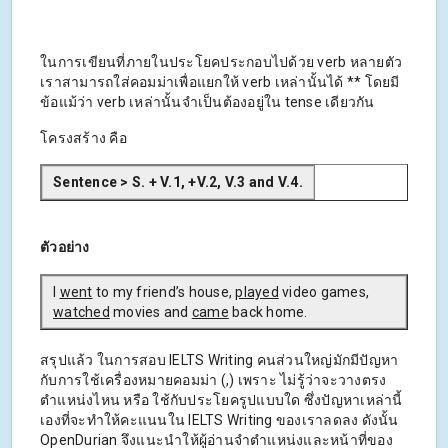
ในการเขียนที่ภายในประโยคประกอบไปด้วย verb หลายตัว
เราสามารถใส่คอมม่าเพื่อแยกให้ verb เหล่านั้นได้ ** โดยมี
ข้อแม้ว่า verb เหล่านั้นจำเป็นต้องอยู่ใน tense เดียวกัน
โครงสร้าง คือ
Sentence > S. + V.1, +V.2, V.3 and V.4.
ตัวอย่าง
I
went
to my friend’s house,
played
video games,
watched
movies and
came
back home.
สรุปแล้ว ในการสอบ IELTS Writing คนส่วนใหญ่มักมีปัญหา
กับการใช้เครื่องหมายคอมม่า (,) เพราะ ไม่รู้ว่าจะวางตรง
ตำแหน่งไหน หรือ ใช้กับประโยครูปแบบใด ซึ่งปัญหาเหล่านี้
เองที่จะทำให้คะแนนใน IELTS Writing ของเราลดลง ดังนั้น
OpenDurian จึงแนะนำให้ผู้อ่านจำตำแหน่งและหน้าที่ของ