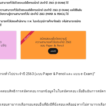
ามารถทั่วไปประจำปี 2563 (แบบ Paper & Pencil และ แบบ e-Exam)”
วจสอบสิทธิการสมัครสอบ กรอกข้อมูลในใบสมัครสอบ เมื่อยืนยันการสมัค
ครสอบสามารถเลือกรอบสอบอื่นที่ยังมีที่นั่งสอบเหลืออยู่ หากไม่สามารถเลื