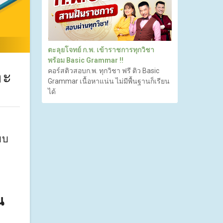
ตะลุยโจทย์ ก.พ. เข้าราชการทุกวิชา
พร้อม Basic Grammar !!
คอร์สติวสอบก.พ. ทุกวิชา ฟรี ติว Basic
ละ
Grammar เนื้อหาแน่น ไม่มีพื้นฐานก็เรียน
ได้
บบ
น