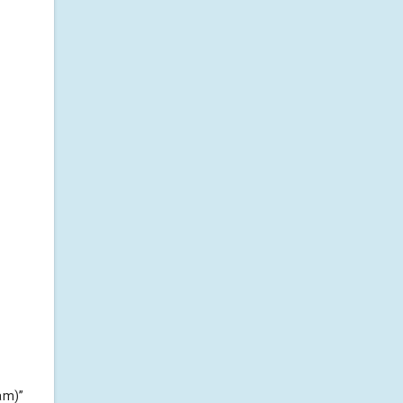
xam)”