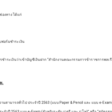
่องทาง ได้แก่
บฟอร์มชำระเงิน
การชำระเงินว่าเข้าบัญชีเงินฝาก “สำนักงานคณะกรรมการข้าราชการพลเร
พ.
มรู้ความสามารถทั่วไป ประจำปี 2563 (แบบ Paper & Pencil และ แบบ e-Exam
ประจำปี 2563 แบบ e-Exam (สำหรับระดับ ป.ตรี และ ป.โท)” หรือ “สมัครสอบ