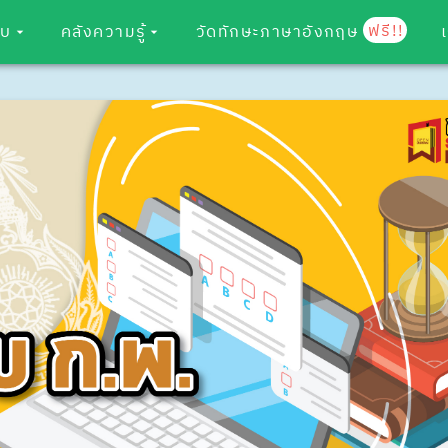
ฟรี!!
อบ
คลังความรู้
วัดทักษะภาษาอังกฤษ