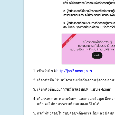
เข้าเว็บไซต์
http://job2.ocsc.go.th
เลือกหัวข้อ “รับสมัครสอบเพื่อวัดความรู้ความส
เลือกหัวข้อย่อย
การสมัครสอบก.พ. แบบ e-Exam
เลือกรอบสอบ สถานที่สอบ และกรอกข้อมูลเพื่อตร
แล้ว จะไม่สามารถเปลี่ยนแปลงแก้ไขได้
กรณีที่นั่งสอบในรอบสอบที่ต้องการเต็มแล้ว ผู้สมั