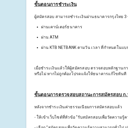
ขั้นตอนการชำระเงิน
ผู้สมัครสอบ สามารถชำระเงินผ่านธนาคารกรุงไทย 3 ช
ผ่านเคาน์เตอร์ธนาคาร
ผ่าน ATM
ผ่าน KTB NETBANK ตามวัน เวลา ที่กำหนดในแบ
เมื่อชำระเงินแล้วให้ผู้สมัครสอบ ตรวจสอบหลักฐาน
หรือไม่ หากไม่ถูกต้องโปรดแจ้งให้ธนาคารแก้ไขทันที
ขั้นตอนการตรวจสอบสถานะการสมัครสอบ ก.
หลังจากชำระเงินค่าธรรมเนียมการสมัครสอบแล้ว
- ให้เข้าเว็บไซต์ที่หัวข้อ “รับสมัครสอบเพื่อวัดควา
- เลือก “สมัครสอบเพื่อวัดความรู้ความสามารถทั่วไป 