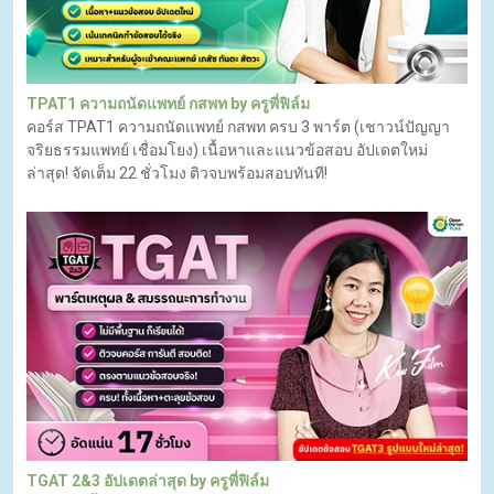
TPAT1 ความถนัดแพทย์ กสพท by ครูพี่ฟิล์ม
คอร์ส TPAT1 ความถนัดแพทย์ กสพท ครบ 3 พาร์ต (เชาวน์ปัญญา
จริยธรรมแพทย์ เชื่อมโยง) เนื้อหาและแนวข้อสอบ อัปเดตใหม่
ล่าสุด! จัดเต็ม 22 ชั่วโมง ติวจบพร้อมสอบทันที!
TGAT 2&3 อัปเดตล่าสุด by ครูพี่ฟิล์ม