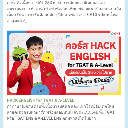
คอร์สติวเนื้อหา TGAT 2&3 พาร์ตการคิดอย่างมีเหตุผล และ
สมรรถนะการทำงาน ทริคทำข้อสอบเพียบ พร้อมแนวข้อสอบแบบจัด
เต็ม! เรียนจบ การันตีสอบติด! (*อัปเดตข้อสอบ TGAT3 รูปแบบใหม่
ล่าสุดแล้ว!)
HACK ENGLISH for TGAT & A-LEVEL
ติวภาษาอังกฤษ ครบทั้งเนื้อหา เทคนิค และแนวโจทย์อัปเดตใหม่
ล่าสุด! ติวครบทุกพาร์ต พร้อมสอบทันที เก็บคะแนนเต็ม ทั้ง TGAT1
หรือ TGAT ENG & A-LEVEL ENG ติดมหาลัยได้ไม่ยาก!