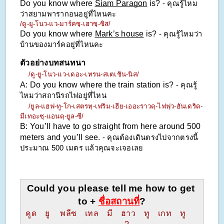
Do you know where 
Siam Paragon
 is? 
- คุณรู้ไหม
ว่าสยามพารากอนอยู่ที่ไหนคะ
/ดู-ยู-โนว-แว-มาร์คซฺ-เฮาซฺ-ซิส/
Do you know where 
Mark’s house
 is? 
- คุณรู้ไหมว่า
บ้านของมาร์คอยู่ที่ไหนคะ
ตัวอย่างบทสนทนา
/ดู-ยู-โนว-แว-เดอะ-เทรน-สเตเชิน-นิส/
A: Do you know where the train station is? 
- คุณรู้
ไหมว่าสถานีรถไฟอยู่ที่ไหน
/ยูล-แฮฟ-ทู-โก-เสตรทฺ-เฟริม-เฮีย-เออะราวดฺ-ไฟฟฺว-ฮันเดริด-
มีเทอะซฺ-แอนดฺ-ยูล-ซี/
B: You’ll have to go straight from here around 500 
meters and you’ll see. 
- คุณต้องเดินตรงไปจากตรงนี้
ประมาณ 500 เมตร แล้วคุณจะเจอเลย
Could you please tell me how to get 
to + 
ชื่อสถานที่
?
คูด    ยู     พลีซ    เทล    มี    ฮาว    ทู    เกท    ทู      