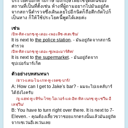
ประโยคบอกทางภาษาอังกฤษโดยใช้จุดเด่นของ
สถานที่เป็นที่ตั้งเช่น ห้างที่ผู้ถามอยากไปมันอยู่ถัด
จากสถานีตำรวจซึ่งเดินเลยไปอีกนิดก็ถือตึกถัดไปก็
เป็นหาง ก็ให้ใช้ประโยคนี้พูดได้เลยค่ะ
เช่น
/อิท-ทิส-เนกซฺ-ทู-เดอะ-เพอะลีซ-สเตเชิน/
It is next to 
the police station
. 
- มันอยู่ถัดจากสถานี
ตำรวจ
/อิท-ทิส-เนกซฺ-ทู-เดอะ-ซูเพอะมาร์คิท/
It is next to 
the supermarket
. 
- มันอยู่ถัดจาก
ซุปเปอร์มาร์เก็ต
ตัวอย่างบทสนทนา
/ฮาว-แคน-ไน-เกท-ทู-เจคซฺ-บาร์/
A: How can I get to Jake's bar? 
- ผมจะไปเจคส์บาร์
ได้ยังไงครับ
/ยู-แฮฟ-ทู-เทิร์น-ไรทฺ-โอเวอร์-แด-อิท-ทิส-เนกซฺ-ทู-เซวึน-อี
เลฟฺวึน/
B: You have to turn right over there. It is next to 7-
Eleven. 
- คุณต้องเลี้ยวขวาซอยแรกตรงนั้นแล้วมันอยู่ถัด
จากเซเว่นอีเลเว่นเลย