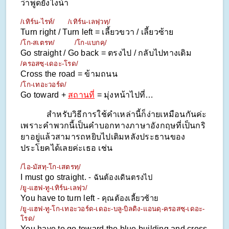
ว่าพูดยังไงน้า
/เทิร์น-ไรท์/      /เทิร์น-เลฟฺวทฺ/
Turn right / Turn left = เลี้ยวขวา / เลี้ยวซ้าย
/โก-สเตรท/         /โก-แบกคฺ/
Go straight / Go back = ตรงไป / กลับไปทางเดิม
/ครอสซฺ-เดอะ-โรด/
Cross the road = ข้ามถนน
/โก-เทอะวอร์ด/
Go toward + 
สถานที่
 = มุ่งหน้าไปที่…
            สำหรับวิธีการใช้คำเหล่านี้ก็ง่ายเหมือนกันค่ะ 
เพราะคำพวกนี้เป็นคำบอกทางภาษาอังกฤษที่เป็นกริ
ยาอยู่แล้วสามารถหยิบไปเติมหลังประธานของ
ประโยคได้เลยค่ะเธอ เช่น
/ไอ-มัสทฺ-โก-เสตรทฺ/
I must go straight. 
- ฉันต้องเดินตรงไป
/ยู-แฮฟ-ทู-เทิร์น-เลฟฺว/
You have to turn left 
- คุณต้องเลี้ยวซ้าย
/ยู-แฮฟ-ทู-โก-เทอะวอร์ด-เดอะ-บลู-บิลดิง-แอนดฺ-ครอสซฺ-เดอะ-
โรด/
You have to go toward 
the blue building
 and cross 