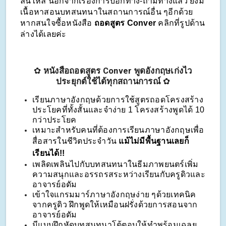
ลื่นไหล นอกจากเรื่องการบอกทาง-ถามทางแล้ว ยังมี
เนื้อหาสอนบทสนทนาในสถานการณ์อื่น ๆอีกด้วย 
หากสนใจซื้อหนังสือ 
ถอดสูตร Conver 
คลิกที่รูปด้าน
ล่างได้เลยค่ะ
✿
หนังสือถอดสูตร Conver พูดอังกฤษเก่งไว
ประยุกต์ใช้ได้ทุกสถานการณ์
✿
เรียนภาษาอังกฤษด้วยการใช้สูตรถอดโครงสร้าง
ประโยคที่ทั้งสั้นและจำง่าย 1 โครงสร้างพูดได้ 10 
กว่าประโยค
เหมาะสำหรับคนที่ต้องการเรียนภาษาอังกฤษเพื่อ
สื่อสารในชีวิตประจำวัน 
แม้ไม่มีพื้นฐานเลยก็
เรียนได้!!
เพลิดเพลินไปกับบทสนทนาในธีมภาพยนตร์เพิ่ม
ความสนุกและอรรถรสระหว่างเรียนกับครูดิวและ
อาจารย์อดัม
เข้าใจแกรมมาร์ภาษาอังกฤษง่าย ๆด้วยเทคนิค
จากครูดิว ฝึกพูดให้เหมือนฝรั่งด้วยการสอนจาก
อาจารย์อดัม
มีแบบฝึกหัดบทสนทนาโต้ตอบให้ทำพร้อมเฉลย