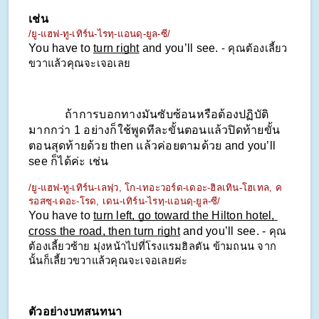
เช่น
/ยู-แฮฟ-ทู-เทิร์น-ไรทฺ-แอนดฺ-ยูล-ซี/
You have to 
turn right
 and you’ll see. 
- คุณต้องเลี้ยว
ขวาแล้วคุณจะเจอเลย
            ถ้าการบอกทางมันซับซ้อนหรือต้องปฏิบัติ
มากกว่า 1 อย่างก็ใช้พูดทีละขั้นตอนแล้วปิดท้ายขั้น
ตอนสุดท้ายด้วย then แล้วค่อยตามด้วย and you’ll 
see ก็ได้ค่ะ เช่น
/ยู-แฮฟ-ทู-เทิร์น-เลฟฺว, โก-เทอะวอร์ด-เดอะ-ฮิลเทิน-โฮเทล, ค
รอสซฺ-เดอะ-โรด, เดน-เทิร์น-ไรทฺ-แอนดฺ-ยูล-ซี/
You have to 
turn left, go toward the Hilton hotel, 
cross the road, then turn right
 and you’ll see. - 
คุณ
ต้องเลี้ยวซ้าย มุ่งหน้าไปที่โรงแรมฮิลตัน ข้ามถนน จาก
นั้นก็เลี้ยวขวาแล้วคุณจะเจอเลยค่ะ
ตัวอย่างบทสนทนา