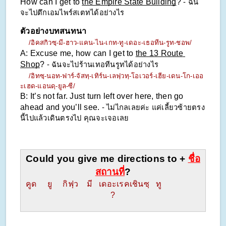
How can I get to 
the Empire State Building
? 
- ฉัน
จะไปตึกเอมไพร์สเตทได้อย่างไร
ตัวอย่างบทสนทนา
/อิคสกิวซฺ-มี-ฮาว-แคน-ไน-เกท-ทู-เดอะ-เธอทีน-รูท-ชอพ/
A: Excuse me, how can I get to 
the 13 Route 
Shop
?
 - ฉันจะไปร้านเทอทีนรูทได้อย่างไร
/อิทซฺ-นอท-ฟาร์-จัสทฺ-เทิร์น-เลฟฺวทฺ-โอเวอร์-เฮีย-เดน-โก-เออ
ะเฮด-แอนดฺ-ยูล-ซี/
B: It’s not far. Just turn left over here, then go 
ahead and you’ll see. 
- ไม่ไกลเลยค่ะ แค่เลี้ยวซ้ายตรง
นี้ไปแล้วเดินตรงไป คุณจะเจอเลย
Could you give me directions to + 
ชื่อ
สถานที่
?
คูด     ยู     กิฟฺว    มี   เดอะเรคเชินซฺ   ทู                   
?