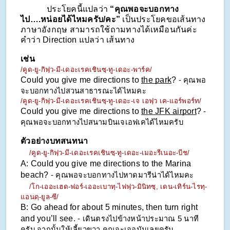
            ประโยคนี้แปลว่า 
“คุณพอจะบอกทาง
ไป….หน่อยได้ไหมครับ/คะ”
 เป็นประโยคขอเส้นทาง
ภาษาอังกฤษ สามารถใช้ถามทางได้เหมือนกันค่ะ 
คำว่า Direction แปลว่า เส้นทาง
เช่น
/คูด-ยู-กิฟฺว-มี-เดอะเรคเชินซฺ-ทู-เดอะ-พาร์ค/
Could you give me directions to 
the park
? 
- คุณพอ
จะบอกทางไปสวนสาธารณะได้ไหมคะ
/คูด-ยู-กิฟฺว-มี-เดอะเรคเชินซฺ-ทู-เดอะ-เจ เอฟฺว เค-แอร์พอร์ท/
Could you give me directions to 
the JFK airport
? 
- 
คุณพอจะบอกทางไปสนามบินเจเอฟเคได้ไหมครับ
ตัวอย่างบทสนทนา
/คูด-ยู-กิฟฺว-มี-เดอะเรคเชินซฺ-ทู-เดอะ-เมอะรีเนอะ-บีช/
A: Could you give me directions to the Marina 
beach? 
- คุณพอจะบอกทางไปหาดมารีน่าได้ไหมคะ
/โก-เออะเฮด-ฟอร์-เออะเบาทฺ-ไฟฟฺว-มินิทซฺ, เดน-เทิร์น-ไรทฺ-
แอนดฺ-ยูล-ซี/
B: Go ahead for about 5 minutes, then turn right 
and you’ll see. 
- เดินตรงไปข้างหน้าประมาณ 5 นาที
ครับ จากนั้นให้เลี้ยวขวา คุณจะเจอมันเลยครับ