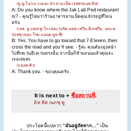
/ดู-ยู-โนว-แว-เดอะ-จัก-ลาบ-เป็ด-เรสตรอนทฺ-ทิส/
A: Do you know where the Jak Lab Ped restaurant 
is? 
- คุณรู้ไหมว่าร้านอาหารลาบเป็ดคุณจักรอยู่ที่ไหน
ครับ
/เยส. ยู-แฮฟ-ทู-โก-เทอะวอร์ด-แดท-เซวึน-อีเลฟฺวึน, เดน-ค
รอสซฺ-เดอะ-โรด-แอนดฺ-ยูล-ซี/
B: Yes. You have to go toward that 7-Eleven, then 
cross the road and you‘ll see. 
- รู้ค่ะ คุณต้องมุ่งหน้า
ไปที่เซเว่นอีเลเว่นตรงนั้น จากนั้นก็ข้ามถนนแล้วคุณจะ
เจอเลยค่ะ
/แธงคฺ-คิว/
A: Thank you. 
- ขอบคุณครับ
It is next to + 
ชื่อสถานที่
.
อิท ทิส เนกซฺ ทู                         .
            ประโยคนี้แปลว่า 
“มันอยู่ถัดจาก…”
 เป็น