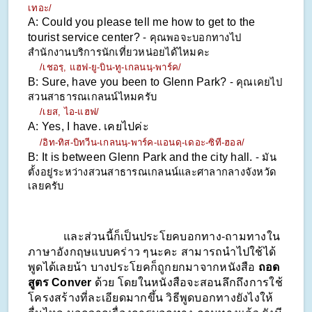
เทอะ/
A: Could you please tell me how to get to the 
tourist service center? 
- คุณพอจะบอกทางไป
สำนักงานบริการนักเที่ยวหน่อยได้ไหมคะ
/เชอรฺ, แฮฟ-ยู-บิน-ทู-เกลนนฺ-พาร์ค/
B: Sure, have you been to Glenn Park? 
- คุณเคยไป
สวนสาธารณเกลนน์ไหมครับ
/เยส, ไอ-แฮฟ/
A: Yes, I have. เคยไปค่ะ
/อิท-ทิส-บิทวีน-เกลนนฺ-พาร์ค-แอนดฺ-เดอะ-ซิที-ฮอล/
B: It is between Glenn Park and the city hall. 
- มัน
ตั้งอยู่ระหว่างสวนสาธารณเกลนน์และศาลากลางจังหวัด
เลยครับ
            และส่วนนี้ก็เป็นประโยคบอกทาง-ถามทางใน
ภาษาอังกฤษแบบคร่าว ๆนะคะ สามารถนำไปใช้ได้
พูดได้เลยน้า บางประโยคก็ถูกยกมาจากหนังสือ 
ถอด
สูตร Conver 
ด้วย โดยในหนังสือจะสอนลึกถึงการใช้
โครงสร้างที่ละเอียดมากขึ้น วิธีพูดบอกทางยังไงให้