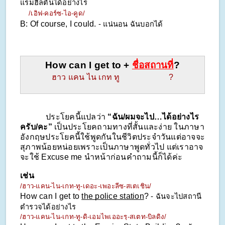
แรมฮิลตันได้อย่างไร
/เอิฟ-คอร์ซ-ไอ-คูด/
B: Of course, I could. 
- แน่นอน ฉันบอกได้
How can I get to + 
ชื่อสถานที่
?
ฮาว แคน ไน เกท ทู                       ?
            ประโยคนี้แปลว่า 
“ฉัน/ผมจะไป…ได้อย่างไร
ครับ/คะ”
 เป็นประโยคถามทางที่สั้นและง่าย ในภาษา
อังกฤษประโยคนี้ใช้พูดกันในชีวิตประจำวันแต่อาจจะ
สุภาพน้อยหน่อยเพราะเป็นภาษาพูดทั่วไป แต่เราอาจ
จะใช้ Excuse me นำหน้าก่อนคำถามนี้ก็ได้ค่ะ
เช่น
/ฮาว-แคน-ไน-เกท-ทู-เดอะ-เพอะลีซ-สเตเชิน/
How can I get to 
the police station
?
 - ฉันจะไปสถานี
ตำรวจได้อย่างไร
/ฮาว-แคน-ไน-เกท-ทู-ดิ-เอมไพเออะรฺ-สเตท-บิลดิง/