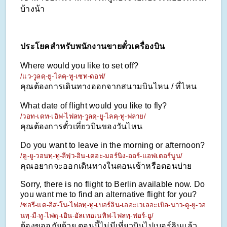
บ้างน้า
ประโยคสำหรับพนักงานขายตั๋วเครื่องบิน
Where would you like to set off?
/แว-วูลดฺ-ยู-ไลคฺ-ทู-เซท-ดอฟ/
คุณต้องการเดินทางออกจากสนามบินไหน / ที่ไหน
What date of flight would you like to fly?
/วอท-เดท-เอิฟ-ไฟลทฺ-วูลดฺ-ยู-ไลคฺ-ทู-ฟลาย/
คุณต้องการตั๋วเที่ยวบินของวันไหน
Do you want to leave in the morning or afternoon?
/ดู-ยู-วอนทฺ-ทู-ลีฟฺว-อิน-เดอะ-มอร์นิง-ออร์-แอฟเตอร์นูน/
คุณอยากจะออกเดินทางในตอนเช้าหรือตอนบ่าย
Sorry, there is no flight to Berlin available now. Do 
you want me to find an alternative flight for you?
/ซอรี-แด-อิส-โน-ไฟลทฺ-ทู-เบอร์ลิน-เออะเวเลอะเบิล-นาว-ดู-ยู-วอ
นทฺ-มี-ทู-ไฟดฺ-เอิน-อัลเทอเนทิฟ-ไฟลทฺ-ฟอร์-ยู/
ต้องขออภัยด้วย ตอนนี้ไม่มีเที่ยวบินไปเบอร์ลินแล้ว 