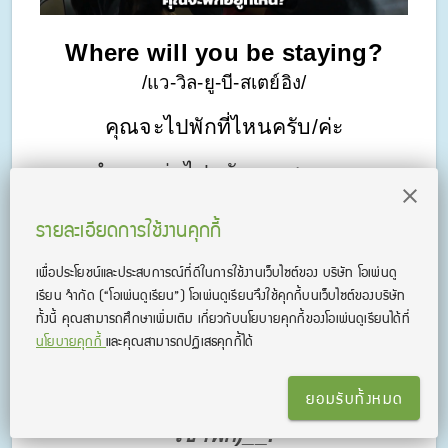
Where will you be staying?
/แว-วิล-ยู-บี-สเตย์อิง/
คุณจะไปพักที่ไหนครับ/ค่ะ
        คำถามต่อไปหลังจากสอบถาม
ข้อมูลส่วนตัวเราแล้วก็จะเป็นข้อมูลที่
รายละเอียดการใช้งานคุกกี้
เกี่ยวกับสถานที่พังพิงของเราว่าเราจะไป
อยู่ที่ไหนหลังจากเข้าประเทศ เพื่อความ
เพื่อประโยชน์และประสบการณ์ที่ดีในการใช้งานเว็บไซต์ของ บริษัท โอเพ่นดู
เรียน จํากัด
(“โอเพ่นดูเรียน”)
โอเพ่นดูเรียนจึงใช้คุกกี้บนเว็บไซต์ของบริษัท
มั่นใจ ขอให้ตอบด้วยรูปประโยคนี้เลย
ทั้งนี้ คุณสามารถศึกษาเพิ่มเติม เกี่ยวกับนโยบายคุกกี้ของโอเพ่นดูเรียนได้ที่
ค่ะ
นโยบายคุกกี้
และคุณสามารถปฏิเสธคุกกี้ได้
ยอมรับทั้งหมด
I will be staying at __(สถานที่ที่เราจะ
เข้าพัก)__.