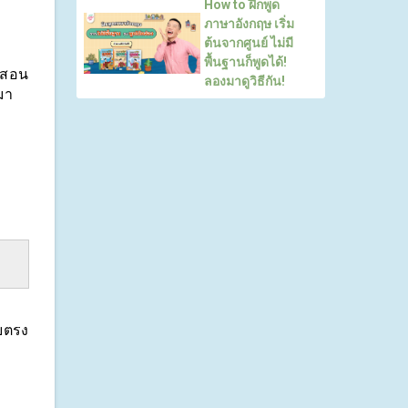
How to ฝึกพูด
ภาษาอังกฤษ เริ่ม
ต้นจากศูนย์ ไม่มี
พื้นฐานก็พูดได้!
ะสอน
ลองมาดูวิธีกัน!
มา
ครูดิวให้โครงสร้างไปแต่งประโยคแนะนำตัวภาษาอังกฤษที่สั้นและรวบง่ายทั้งชื่อและที่อยู่คร่าว ๆของเราให้ โดยตรง 