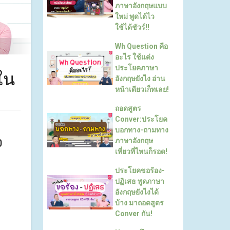
ภาษาอังกฤษแบบ
ใหม่ พูดได้ไว
ใช้ได้ชัวร์!!
Wh Question คือ
อะไร ใช้แต่ง
ประโยคภาษา
ใน
อังกฤษยังไง อ่าน
หน้าเดียวเก็ทเลย!
ถอดสูตร
Conver:ประโยค
บอกทาง-ถามทาง
ภาษาอังกฤษ
0
เที่ยวที่ไหนก็รอด!
ประโยคขอร้อง-
ปฏิเสธ พูดภาษา
อังกฤษยังไงได้
บ้าง มาถอดสูตร
Conver กัน!