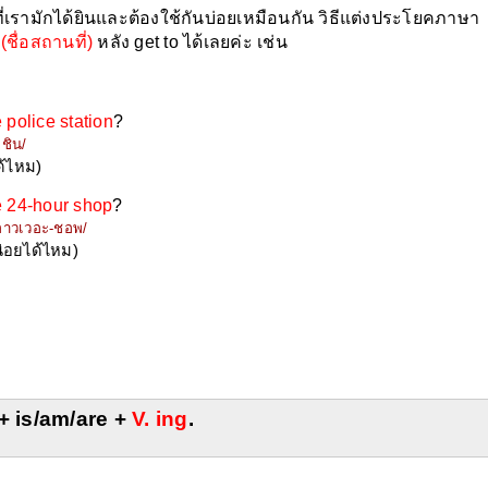
รามักได้ยินและต้องใช้กันบ่อยเหมือนกัน วิธีแต่งประโยคภาษา
 
(ชื่อสถานที่)
 หลัง get to ได้เลยค่ะ เช่น
 police station
?
เชิน/
้ไหม)
e 24-hour shop
?
ฺ-อาวเวอะ-ชอพ/
่อยได้ไหม)
 + is/am/are + 
V. ing
.