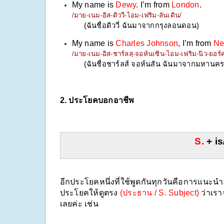
My name is 
Dewy
. I’m from
 London
.
/มาย-เนม-อิส-ดิววี-ไอม-เฟริม-ลันเดิน/
(ฉันชื่อดิววี่ ฉันมาจากกรุงลอนดอน)
My name is 
Charles Johnson
, I’m from 
Ne
/มาย-เนม-อิส-ชาร์ลสฺ-จอห์นเซิน-ไอม-เฟริม-นิว-ยอร์ค
(ฉันชื่อชาร์ลส์ จอห์นสัน ฉันมาจากมหานคร
2. ประโยคบอกอาชีพ
S.
 + i
อีกประโยคหนึ่งที่ใช้พูดกันทุกวันคือการแนะนำ
ประโยคให้ดูตรง 
(ประธาน / S. Subject)
 ว่าเร
เลยค่ะ เช่น 