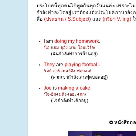
ประโยคนี้ทุกคนได้พูดกันทุกวันแน่ค่ะ เพราะไ
กำลังทำอะไรอยู่ เราต้องแต่งประโยคภาษาอังกฤ
คือ 
(ประธาน / S.Subject
) และ 
(กริยา V. ing) 
ใ
I
 am 
doing my homework
.
/ไอ-แอม-ดูอิง-มาย-โฮมเวิร์ค/
(ฉันกำลังทำการบ้านอยู่)
They
 are 
playing football
.
/เดย์-อาร์-เพลย์อิง-ฟุทบอล/
(พวกเขากำลังเล่นฟุตบอลอยู่)
Joe
 is 
making a cake
.
/โจ-อิส-เมคิง-เออะ-เคก/
(โจกำลังทำเค้กอยู่)
✿ หนังสือถอ