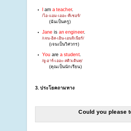
I
 am 
a teacher
.
/ไอ-แอม-เออะ-ทีเชอร์/
(ฉันเป็นครู)
Jane
 is 
an engineer
.
/เจน-อิส-เอิน-เอนจิเนียร์/
(เจนเป็นวิศวกร)
You
 are 
a student
.
/ยู-อาร์-เออะ-สติวเดินทฺ/
(คุณเป็นนักเรียน)
3. ประโยคถามทาง
Could you please te