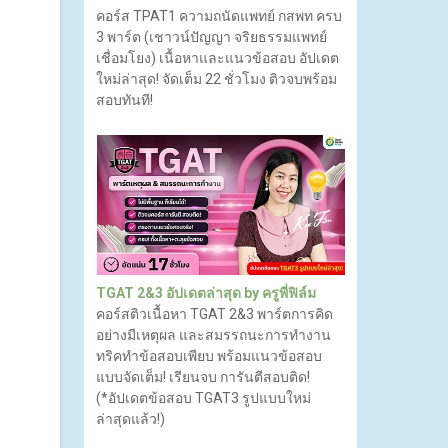
คอร์ส TPAT1 ความถนัดแพทย์ กสพท ครบ
3 พาร์ต (เชาวน์ปัญญา จริยธรรมแพทย์
เชื่อมโยง) เนื้อหาและแนวข้อสอบ อัปเดต
ใหม่ล่าสุด! จัดเต็ม 22 ชั่วโมง ติวจบพร้อม
สอบทันที!
TGAT 2&3 อัปเดตล่าสุด by ครูพี่ฟิล์ม
คอร์สติวเนื้อหา TGAT 2&3 พาร์ตการคิด
อย่างมีเหตุผล และสมรรถนะการทำงาน
ทริคทำข้อสอบเพียบ พร้อมแนวข้อสอบ
แบบจัดเต็ม! เรียนจบ การันตีสอบติด!
(*อัปเดตข้อสอบ TGAT3 รูปแบบใหม่
ล่าสุดแล้ว!)