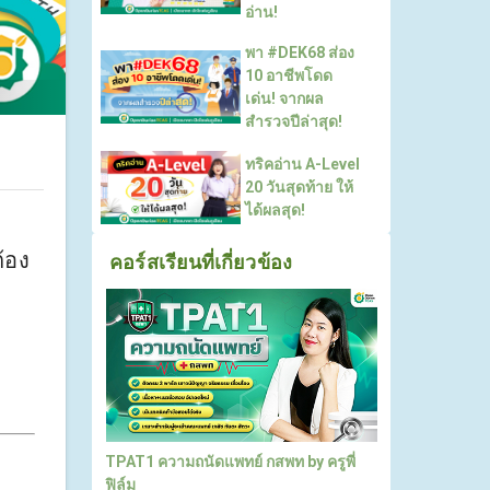
อ่าน!
พา #DEK68 ส่อง
10 อาชีพโดด
เด่น! จากผล
สำรวจปีล่าสุด!
ทริคอ่าน A-Level
20 วันสุดท้าย ให้
ได้ผลสุด!
้อง
คอร์สเรียนที่เกี่ยวข้อง
TPAT1 ความถนัดแพทย์ กสพท by ครูพี่
ฟิล์ม