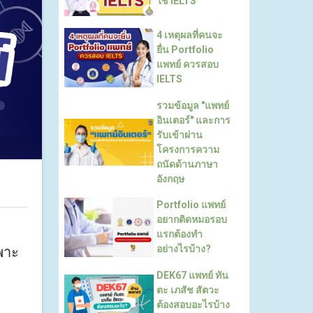
ใช้ IELTS
4 เหตุผลที่คนจะ
ยื่น Portfolio
แพทย์ ควรสอบ
IELTS
รวมข้อมูล "แพทย์
อินเตอร์" และการ
รับเข้าผ่าน
โครงการความ
ถนัดด้านภาษา
อังกฤษ
Portfolio แพทย์
อยากติดหมอรอบ
แรกต้องทำ
อย่างไรบ้าง?
พาะ
DEK67 แพทย์ ทัน
ตะ เภสัช สัตวะ
ต้องสอบอะไรบ้าง