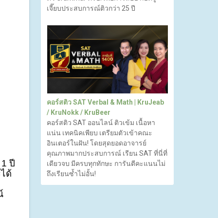
เจี๊ยบประสบการณ์ติวกว่า 25 ปี
คอร์สติว SAT Verbal & Math | KruJeab
/ KruNokk / KruBeer
คอร์สติว SAT ออนไลน์ ติวเข้ม เนื้อหา
แน่น เทคนิคเพียบ เตรียมตัวเข้าคณะ
อินเตอร์ในฝัน! โดยสุดยอดอาจารย์
คุณภาพมากประสบการณ์ เรียน SAT ที่นี่ที่
 ปี 
เดียวจบ มีครบทุกทักษะ การันตีคะแนนไม่
ได้
ถึงเรียนซ้ำไม่อั้น!
์