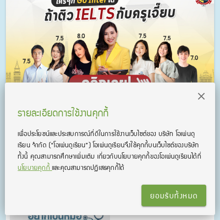
รายละเอียดการใช้งานคุกกี้
ข่าวที่เกี่ยวข้อง
เพื่อประโยชน์และประสบการณ์ที่ดีในการใช้งานเว็บไซต์ของ บริษัท โอเพ่นดู
เรียน จํากัด
(“โอเพ่นดูเรียน”)
โอเพ่นดูเรียนจึงใช้คุกกี้บนเว็บไซต์ของบริษัท
ทั้งนี้ คุณสามารถศึกษาเพิ่มเติม เกี่ยวกับนโยบายคุกกี้ของโอเพ่นดูเรียนได้ที่
คณะแพทย์ มหิดล คะแนน
นโยบายคุกกี้
และคุณสามารถปฏิเสธคุกกี้ได้
IELTS ต้องใช้รอบไหนบ้าง?
ยอมรับทั้งหมด