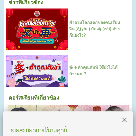
ข่าวที่เกี่ยวข้อง
คำถามโลกแตกของคนเรียน
จีน 又(yòu) กับ 再 (zài) ต่าง
กันยังไง?
多 + คำคุณศัพท์ ใช้ยังไงได้
บ้างนะ ？
คอร์สเรียนที่เกี่ยวข้อง
รายละเอียดการใช้งานคุกกี้