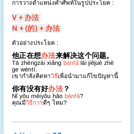
การวางตำแหน่งคำศัพท์ในรูปประโยค :
V + 办法
N + (的) + 办法
ตัวอย่างประโยค :
他正在想
办法
来解决这个问题。
Tā zhèngzài xiǎng
bànfǎ
lái jiějué zhè
ge wèntí.
เขากำลังคิดหา
วิธี
เพื่อนำมาแก้ไขปัญหานี้
你有没有好
办法
？
Nǐ yǒu méiyǒu hǎo
bànfǎ
?
คุณมี
วิธีการ
ดีๆ ไหม?