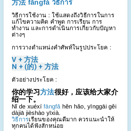
方法
fāngfǎ
วิธีการ
วิธีการใช้งาน : ใช้แสดงถึงวิธีการในการ
แก้ไขความคิด คำพูด การเรียน การ
ทำงาน และการดำเนินการเกี่ยวกับปัญหา
ต่างๆ
การวางตำแหน่งคำศัพท์ในรูปประโยค :
V + 方法
N + (的) + 方法
ตัวอย่างประโยค :
你的学习
方法
很好，应该给大家介
绍一下。
Nǐ de xuéxí
fāngfǎ
hěn hǎo, yīnggāi gěi
dàjiā jièshào yīxià.
วิธีการ
เรียนของคุณดีมาก ควรแนะนำให้
ทุกคนได้ฟังสักหน่อย