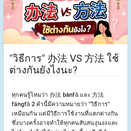
"วิธีการ" 办法 VS 方法 ใช้
ต่างกันยังไงนะ?
ทุกคนรู้ไหมว่า 办法 bànfǎ และ 方法
fāngfǎ 2 คำนี้มีความหมายว่า "วิธีการ"
เหมือนกัน แต่มีวิธีการใช้งานที่แตกต่างกัน
ซึ่งบางครั้งอาจทำให้ทุกคนสับสนงุนงงและ