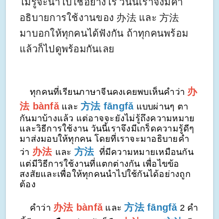
ไม่รู้จะนำไปใช้อย่างไร วันนี้เราจึงมีคำ
อธิบายการใช้งานของ 办法 และ 方法
มาบอกให้ทุกคนได้ฟังกัน ถ้าทุกคนพร้อม
แล้วก็ไปดูพร้อมกันเลย
办
ทุกคนที่เรียนภาษาจีนคงเคยพบเห็นคำว่า
法
bànfǎ
方法
fāngfǎ
และ
แบบผ่านๆ ตา
กันมาบ้างแล้ว แต่อาจจะยังไม่รู้ถึงความหมาย
และวิธีการใช้งาน วันนี้เราจึงมีเกร็ดความรู้ดีๆ
มาส่งมอบให้ทุกคน โดยที่เราจะมาอธิบายคำ
办法
方法
ว่า
และ
ที่มีความหมายเหมือนกัน
แต่มีวิธีการใช้งานที่แตกต่างกัน เพื่อไขข้อ
สงสัยและเพื่อให้ทุกคนนำไปใช้กันได้อย่างถูก
ต้อง
办法
bànfǎ
方法
fāngfǎ
คำว่า
และ
2 คำ