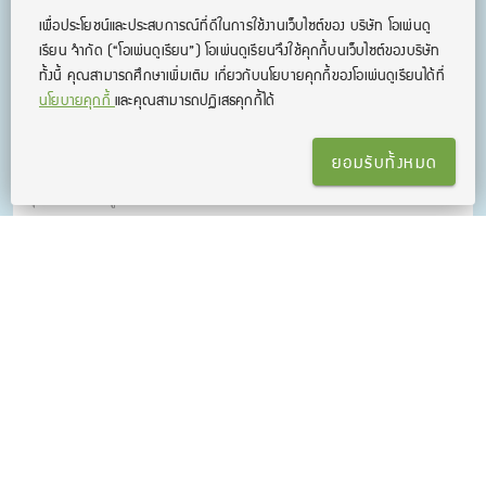
เพื่อประโยชน์และประสบการณ์ที่ดีในการใช้งานเว็บไซต์ของ บริษัท โอเพ่นดู
เรียน จํากัด
(“โอเพ่นดูเรียน”)
โอเพ่นดูเรียนจึงใช้คุกกี้บนเว็บไซต์ของบริษัท
ทั้งนี้ คุณสามารถศึกษาเพิ่มเติม เกี่ยวกับนโยบายคุกกี้ของโอเพ่นดูเรียนได้ที่
นโยบายคุกกี้
และคุณสามารถปฏิเสธคุกกี้ได้
คอร์สเรียน ภาษาจีนออนไลน์ ไม่มีพื้นฐานก็เรียนได้
ยอมรับทั้งหมด
รวมคอร์สติวภาษาจีนพื้นฐานจนถึงระดับการสอบ HSK3 ครอบคลุม
ทุกทักษะ ฟัง พูด อ่าน และเขียน