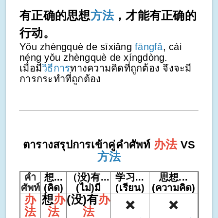
有正确的思想
方法
，才能有正确的
行动。
Yǒu zhèngquè de sīxiǎng
fāngfǎ
, cái
néng yǒu zhèngquè de xíngdòng.
เมื่อมี
วิธีการ
ทางความคิดที่ถูกต้อง จึงจะมี
การกระทำที่ถูกต้อง
办法
ตารางสรุปการเข้าคู่คำศัพท์
VS
方法
คำ
想...
（没)有...
学习...
思想...
ศัพท์
(คิด)
(ไม่)มี
(เรียน)
(ความคิด)
办
想
办
(没)有
办
❌
❌
法
法
法