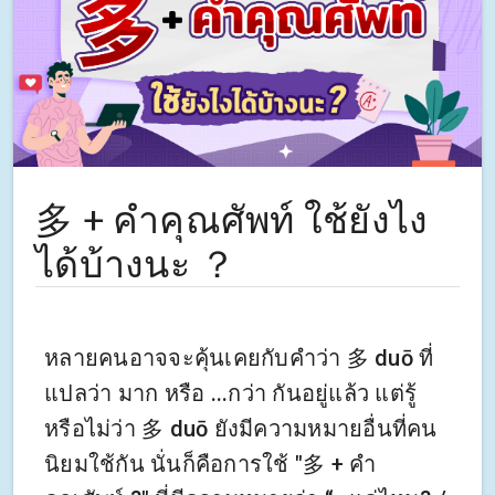
多 + คำคุณศัพท์ ใช้ยังไง
ได้บ้างนะ ？
หลายคนอาจจะคุ้นเคยกับคำว่า 多 duō ที่
แปลว่า มาก หรือ ...กว่า กันอยู่แล้ว แต่รู้
หรือไม่ว่า 多 duō ยังมีความหมายอื่นที่คน
นิยมใช้กัน นั่นก็คือการใช้ "多 + คำ