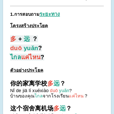
ระยะทาง
1.การสอบถาม
โครงสร้างประโยค
多
+
远
？
duō
yuǎn
?
ไกล
แค่ไหน
?
ตัวอย่างประโยค
你的家离学校
多
远
？
Nǐ de jiā lí xuéxiào
duō
yuǎn
?
บ้านของคุณ
ไกล
จากโรงเรียน
แค่ไหน
？
这个宿舍离机场
多
远
？