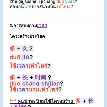
Zhè ge sùshè lí jīchǎng
duō
yuǎn
?
หอพักนี้
ไกล
จากสนามบิน
แค่ไหน
？
เวลา
2.การสอบถาม
โครงสร้างประโยค
多
+
久
？
duō
jiǔ
?
ใช้
เวลา
เท่าไหร่
?
多
+
长
+
时间
？
duō
cháng shíjiān
?
ใช้
เวลา
นานเท่าไหร่
?
多
+
长
***
คนมักจะนิยมใช้โครงสร้าง