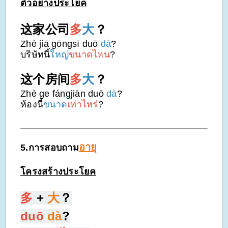
ตัวอย่างประโยค
这家公司
多
大
？
Zhè jiā gōngsī duō
dà
?
บริษัทนี้
ใหญ่
ขนาดไหน
?
这个房间
多
大
？
Zhè ge fángjiān duō
dà
?
ห้องนี้
ขนาด
เท่าไหร่
?
อายุ
5.การสอบถาม
โครงสร้างประโยค
多
+
大
？
duō
dà
?