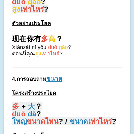
duō
gāo
?
สูง
เท่าไหร่
?
ตัวอย่างประโยค
现在你有
多
高
？
Xiànzài nǐ yǒu
duō
gāo
?
ตอนนี้คุณ
สูง
เท่าไหร่
?
ขนาด
4.การสอบถาม
โครงสร้างประโยค
多
+
大
？
duō
dà
?
ใหญ่
ขนาดไหน
? /
ขนาด
เท่าไหร่
?