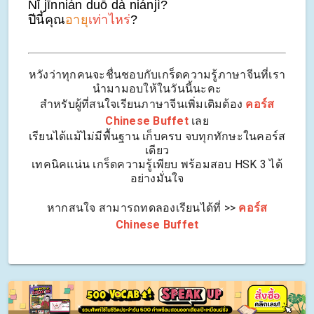
Nǐ jīnnián duō dà niánjì?
ปีนี้คุณ
อายุ
เท่าไหร่
?
หวังว่าทุกคนจะชื่นชอบกับเกร็ดความรู้ภาษาจีนที่เรา
นำมามอบให้ในวันนี้นะคะ
สำหรับผู้ที่สนใจเรียนภาษาจีนเพิ่มเติมต้อง
คอร์ส
Chinese Buffet
เลย
เรียนได้แม้ไม่มีพื้นฐาน เก็บครบ จบทุกทักษะในคอร์ส
เดียว
เทคนิคแน่น เกร็ดความรู้เพียบ พร้อมสอบ HSK 3 ได้
อย่างมั่นใจ
หากสนใจ สามารถทดลองเรียนได้ที่ >>
คอร์ส
Chinese Buffet