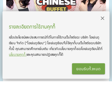
รายละเอียดการใช้งานคุกกี้
คอร์สเรียน ภาษาจีนออนไลน์ ไม่มีพื้นฐานก็เรียนได้
เพื่อประโยชน์และประสบการณ์ที่ดีในการใช้งานเว็บไซต์ของ บริษัท โอเพ่นดู
รวมคอร์สติวภาษาจีนพื้นฐานจนถึงระดับการสอบ HSK3 ครอบคลุม
เรียน จํากัด
(“โอเพ่นดูเรียน”)
โอเพ่นดูเรียนจึงใช้คุกกี้บนเว็บไซต์ของบริษัท
ทุกทักษะ ฟัง พูด อ่าน และเขียน
ทั้งนี้ คุณสามารถศึกษาเพิ่มเติม เกี่ยวกับนโยบายคุกกี้ของโอเพ่นดูเรียนได้ที่
นโยบายคุกกี้
และคุณสามารถปฏิเสธคุกกี้ได้
ยอมรับทั้งหมด