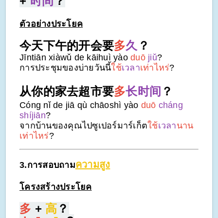
+
时间
？
ตัวอย่างประโยค
今天下午的开会要
多
久
？
Jīntiān xiàwǔ de kāihuì yào
duō
jiǔ
?
การประชุมของบ่ายวันนี้
ใช้
เวลา
เท่าไหร่
?
从你的家去超市要
多
长时间
？
Cóng nǐ de jiā qù chāoshì yào
duō
cháng
shíjiān
?
จากบ้านของคุณไปซูเปอร์มาร์เก็ต
ใช้
เวลา
นาน
เท่าไหร่
?
ความสูง
3.การสอบถาม
โครงสร้างประโยค
多
+
高
？