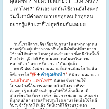
คุณศัพท์ ?" ที่มีความหมายว่า “…แค่ไหน? /
...เท่าไหร่?” นั่นเอง แต่มันใช้งานยังไงนะ?
วันนี้เรามีคำตอบมาบอกทุกคน ถ้าทุกคน
อยากรู้แล้ว เราก็ไปดูพร้อมกันเลยยย
วันนี้เรามีสาระดีๆ เกี่ยวกับภาษาจีนมาฝาก ทุกคน
คงจะรู้กันอยู่แล้วว่าภาษาจีนนั้นมีคำศัพท์ที่สามารถ
ใช้งานได้หลากบริบทอยู่ค่อนข้างมาก ซึ่งหนึ่งในนั้นก็
คือคำว่า 多 duō ที่ทุกคนจะค่อนคุ้นตาในความ
หมายที่ว่า " มาก หรือ ...กว่า " กันอยู่แล้ว
แต่ 多 duō ยังมีความหมายอื่นที่คนนิยมใช้กัน นั่น
"多
+
คำคุณศัพท์
?
"
ก็คือการใช้
ที่มีความหมายว่า
“
…แค่ไหน? / ...เท่าไหร่?
” นั่นเอง ซึ่งเราจะใช้
โครงสร้างนี้ในการสอบถามในเรื่องราวที่เรา
ต้องการรู้ แค่เปลี่ยนคำคุณศัพท์ให้เป็นเนื้อหาที่
เกี่ยวข้องกับเรื่องราวที่เราต้องการสอบถาม เพียงเท่า
นี้ทุกคนก็สามารถสร้างประโยคภาษาจีนเพื่อใช้ในชี
วิประจำวันกันได้แล้ว วันนี้เราก็ได้รวบรวมเอา