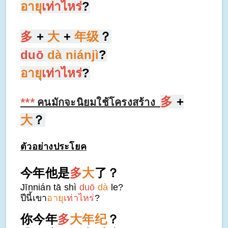
อายุ
เท่าไหร่
?
多
+
大
+
年级
？
duō
dà niánjì
?
อายุ
เท่าไหร่
?
多
+
***
คนมักจะนิยมใช้โครงสร้าง
大
？
ตัวอย่างประโยค
今年他是
多
大
了？
Jīnnián tā shì
duō
dà
le?
ปีนี้เขา
อายุ
เท่าไหร่
?
你今年
多
大年纪
？