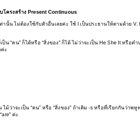
กับโครงสร้าง Present Continuous
ท่านั้น ไม่ต้องใช้กับตัวอื่นเลยค่ะ ใช้ I เป็นประธานให้ตามด้วย V. t
ป็น “คน” ก็ได้หรือ “สิ่งของ” ก็ได้ ไม่ว่าจะเป็น He She It หรือค
วค่ะ
ว่าจะเป็น “คน” หรือ “สิ่งของ” ถ้าเติม -s หรือที่เรียกกันว่าพหูพ
“are” ค่ะ