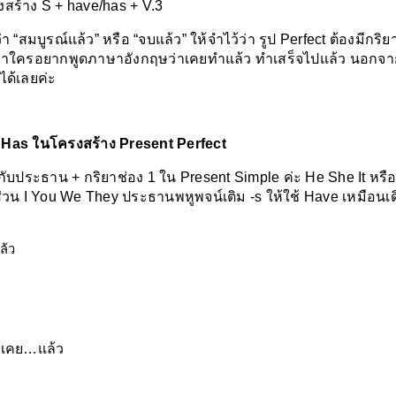
สร้าง S + have/has + V.3
“สมบูรณ์แล้ว” หรือ “จบแล้ว” ให้จำไว้ว่า รูป Perfect ต้องมีกริย
้นถ้าใครอยากพูดภาษาอังกฤษว่าเคยทำแล้ว ทำเสร็จไปแล้ว นอกจา
ได้เลยค่ะ
 Has ในโครงสร้าง Present Perfect
ยวกับประธาน + กริยาช่อง 1 ใน Present Simple ค่ะ He She It หรื
่วน I You We They ประธานพหูพจน์เติม -s ให้ใช้ Have เหมือนเด
ล้ว
 เคย…แล้ว