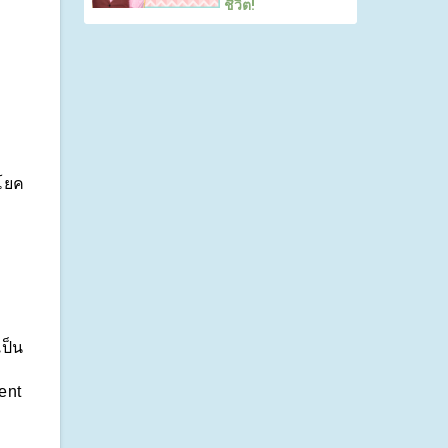
ชีวิต!
ะโยค
เป็น
nt 