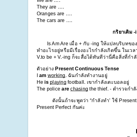
We are ….
They are ….
Oranges are ….
The cars are ….
กริยาเติม
        Is Am Are เมื่อ + กับ -ing ให้แปลบริบท
ทำอะไรอยู่หรือมีเรื่องอะไรกำลังเกิดขึ้น ในเวล
V.to be + V.-ing ก็จะสื่อได้ทันทีว่านี่คือสิ่งที่กำ
ตัวอย่าง 
Present Continuous Tense
I 
am
working
. ฉันกำลังทำงานอยู่
He 
is
playing
 football. เขากำลังเตะบอลอยู่
The police 
are
chasing
 the thief. - ตำรวจกำลั
            ดังนั้นถ้าจะพูดว่า “กำลังทำ’ ใช้ Pre
Present Perfect กันค่ะ