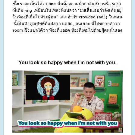
ซึ่งเราจะเห็นได้ว่า 
see
 นั้นต้องตามด้วย คำกริยาหรือ verb 
ที่เติม 
-ing
 เหมือนในเพลงที่แปลว่า “ผม
เห็น
เธอ
กำลังเต้น
อยู่
ในห้องที่เต็มไปด้วยผู้คน” และคำว่า crowded (adj.) ในท่อน
นี้เป็นคำคุณศัพท์ที่แปลว่า แออัด, คนเยอะ ที่ไปขยายคำว่า 
room ซึ่งแปลได้ว่า ห้องที่แออัด ห้องที่เต็มไปด้วยผู้คนนั่นเอง
You look so happy when I’m not with you.