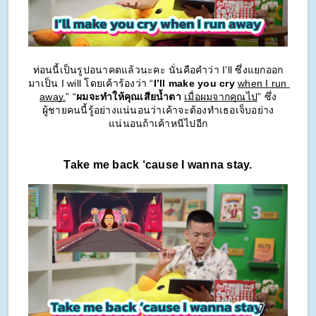
ท่อนนี้เป็นรูปอนาคตแล้วนะคะ นั่นคือคำว่า I’ll ซึ่งแยกออก
มาเป็น I will โดยเค้าร้องว่า “
I’ll make you cry
when I run 
away.
” “
ผมจะทำให้คุณเสียน้ำตา
เมื่อผมจากคุณไป
” ซึ่ง
ผู้ชายคนนี้รู้อย่างแน่นอนว่าเค้าจะต้องทำเธอเจ็บอย่าง
แน่นอนถ้าเค้าหนีไปอีก
Take me back ‘cause I wanna stay.