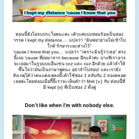
ท่อนนี้ยังไม่จบประโยคนะคะ เค้าแค่แบ่งท่อนร้องเป็นสอง
วรรค I kept my distance…. แปลว่า “ฉันพยายามไม่เข้าไป
ใกล้ รักษาระยะห่างไว้”
‘cause I know that you...  แปลว่า “เพราะฉันรู้ว่าเธอ” ตรง
นี้เจอ ‘cause ที่ย่อมาจาก because อีกแล้วค่ะ บางทีเราอาจ
จะเจอมาในรูปแบบอื่นเช่น coz และ cuz อีกด้วย แล้วจำให้
ขึ้นใจว่ามันเป็นภาษาพูดนะ อย่าจำไปสอบ! และเรายัง
สังเกตุได้ว่าคนแต่งเพลงนี้เค้าใช้ช่อง 1 สลับกับ 2 สองตลอด
เลยค่ะโดยท่อนเมื่อกี๊นี้เราจะเห็นคำว่า Met (v.) กับ ท่อนนี้ที่
มี kept (v) ที่เป็นช่อง 2 ทั้งคู่
Don’t like when I’m with nobody else.