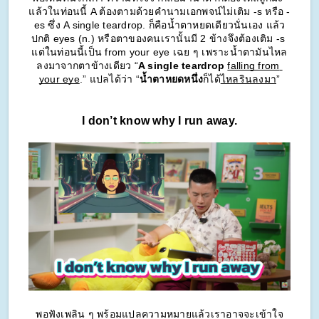
แล้วในท่อนนี้ A ต้องตามด้วยคำนามเอกพจน์ไม่เติม -s หรือ -
es ซึ่ง A single teardrop. ก็คือน้ำตาหยดเดียวนั่นเอง แล้ว
ปกติ eyes (n.) หรือตาของคนเรานั้นมี 2 ข้างจึงต้องเติม -s 
แต่ในท่อนนี้เป็น from your eye เฉย ๆ เพราะน้ำตามันไหล
ลงมาจากตาข้างเดียว “
A single teardrop
falling from 
your eye
.” แปลได้ว่า “
น้ำตาหยดหนึ่ง
ก็ได้
ไหลรินลงมา
”
I don’t know why I run away.
พอฟังเพลิน ๆ พร้อมแปลความหมายแล้วเราอาจจะเข้าใจ