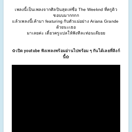
เพลงนี้เป็นเพลงจากศิลปินสุดเท่ชื่อ The Weeknd ที่ครูดิว
ชอบบมากกกก
แล้วเพลงนี้เค้ามา featuring กับตัวแม่อย่าง Ariana Grande 
ด้วยนะเธอ
มาเลยค่ะ เดี๋ยวครูแปลให้ฟังทีละท่อนเล๊ยยย
✿
เปิด youtube ฟังเพลงพร้อมอ่านไปพร้อม ๆ กันได้เลยที่ลิงก์
นี้
✿