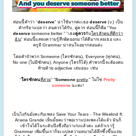
ท่อนนี้คำว่า “
deserve
” น่าใช้มากค่ะเธอ 
deserve
 (v.) เป็น
คำกริยาแปลว่า สมควรได้รับ, คู่ควร ท่อนนี้ก็คือ “You 
deserve
 someone better.” “เธอ
คู่ควร
กับ
ใครสักคนที่ดีกว่า
ฉัน
” ท่อนนี้แสดงความรู้สึกผิดออกมาได้ดีมากเลยเธอ และ
ครูมี Grammar น่าสนใจอยากสอนค่ะ
โดยคำจำพวก Someone (ใครซักคน), Everyone (ทุกคน), 
No one (ไม่มีซักคน), Anyone (ใครก็ได้) คำพวกนี้จะต้องตบ
ท้ายด้วย adjective เสมอนะ เช่น
“
ใครซักคน
ที่สวย
” "
Someone
pretty
." ไม่ใช่ 
Pretty 
someone
 นะคะ!
เป็นไงกันมั่งคะกับเพลง Save Your Tears - The Weeknd ft. 
Ariana Grande เห็นมั้ยคะว่าพอเราแปลเพลงได้แล้ว มันก็
เข้าใจได้ในระดับนึงซึ่งถือว่าเก่งแล้วค่ะ แต่ถ้าเรารู้ 
Grammar เพิ่มขึ้นเราก็จะแปลความหมายได้ลึกซึ้งขึ้นแถม