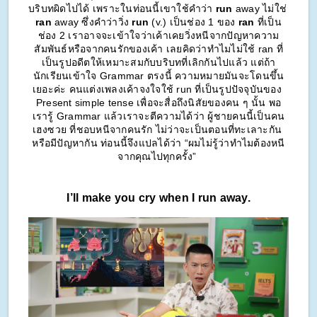
บริบทผิดไปได้ เพราะในท่อนนี้เขาใช้คำว่า 
run
 away ไม่ใช่ 
ran
 away ซึ่งคำว่าวิ่ง 
run
 (v.) เป็นช่อง 1 ของ 
ran
 ที่เป็น
ช่อง 2 เราอาจจะเข้าใจว่าเค้าเคยวิ่งหนีจากปัญหาความ
สัมพันธ์หรือจากคนรักของเค้า เลยคิดว่าทำไมไม่ใช้ ran ที่
เป็นรูปอดีตให้เหมาะสมกับบริบทที่เลิกกันไปแล้ว แต่ถ้า
นักเรียนเข้าใจ Grammar ตรงนี้ ความหมายมันจะโดนขึ้น
เยอะค่ะ คนแต่งเพลงเค้าจงใจใช้ run ที่เป็นรูปปัจจุบันของ 
Present simple tense เพื่อจะสื่อถึงนิสัยของคน ๆ นั้น พอ
เรารู้ Grammar แล้วเราจะตีความได้ว่า ผู้ชายคนนี้เป็นคน
เฮงซวย ที่ชอบหนีจากคนรัก ไม่ว่าจะเป็นตอนที่ทะเลาะกัน 
หรือมีปัญหากัน ท่อนนี้จึงแปลได้ว่า “ผมไม่รู้ว่าทำไมต้องหนี
จากคุณไปทุกครั้ง” 
I’ll make you cry when I run away.