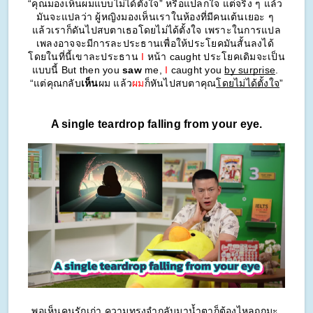
“คุณมองเห็นผมแบบไม่ได้ตั้งใจ” หรือแปลกใจ แต่จริง ๆ แล้ว 
มันจะแปลว่า ผู้หญิงมองเห็นเราในห้องที่มีคนเต้นเยอะ ๆ 
แล้วเราก็ดันไปสบตาเธอโดยไม่ได้ตั้งใจ 
เพราะในการแปล
เพลงอาจจะมีการละประธานเพื่อให้ประโยคมันสั้นลงได้ 
โดยในที่นี้เขาละประธาน
 I
 หน้า caught ประโยคเดิมจะเป็น
แบบนี้ But then you 
saw
 me, 
I
 caught you 
by surprise
. 
“แต่คุณกลับ
เห็น
ผม แล้ว
ผม
ก็หันไปสบตาคุณ
โดยไม่ได้ตั้งใจ
”
A single teardrop falling from your eye.
พอเห็นคนรักเก่า ความทรงจำกลับมาน้ำตาก็ต้องไหลถูกมะ 