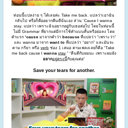
ท่อนนี้แปลง่าย ๆ ได้เลยค่ะ Take me back. แปลว่าเอาฉัน
กลับไป หรือก็คืออยากคืนดีนั่นเอง ส่วน ‘Cause I wanna 
stay. แปลว่า เพราะฉันอยากอยู่กับเธอต่อไป โดยในท่อนนี้
ไม่มี Grammar ที่ยากแต่มีการใช้คำแบบสั้นหรือย่อลง โดย
คำแรก 
‘cause 
มาจากคำว่า 
because
 ที่แปลว่า “เพราะว่า” 
และ wanna มาจาก 
want to
 ที่แปลว่า “อยาก” และมันจะ
ตาม กริยา หรือ 
verb
 ช่อง 1 เสมอ ตามเพลงเลยก็คือ “Take 
me back cause I 
wanna
stay
.” “คืนดีกับผมนะ เพราะผมยัง
อยาก
อยู่ตรงนี้
กับคุณต่อ”
Save your tears for another.