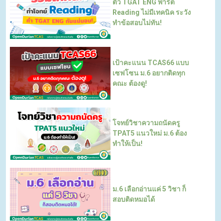
ติว TGAT ENG พาร์ต
Reading ไม่มีเทคนิค ระวัง
ทำข้อสอบไม่ทัน!
เป้าคะแนน TCAS66 แบบ
เซฟโซน ม.6 อยากติดทุก
คณะ ต้องดู!
โจทย์วิชาความถนัดครู
TPAT5 แนวใหม่ ม.6 ต้อง
ทำให้เป็น!
ม.6 เลือกอ่านแค่ 5 วิชา ก็
สอบติดหมอได้