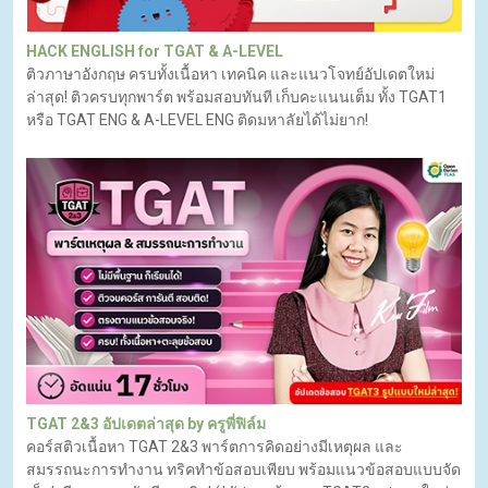
HACK ENGLISH for TGAT & A-LEVEL
ติวภาษาอังกฤษ ครบทั้งเนื้อหา เทคนิค และแนวโจทย์อัปเดตใหม่
ล่าสุด! ติวครบทุกพาร์ต พร้อมสอบทันที เก็บคะแนนเต็ม ทั้ง TGAT1
หรือ TGAT ENG & A-LEVEL ENG ติดมหาลัยได้ไม่ยาก!
TGAT 2&3 อัปเดตล่าสุด by ครูพี่ฟิล์ม
คอร์สติวเนื้อหา TGAT 2&3 พาร์ตการคิดอย่างมีเหตุผล และ
สมรรถนะการทำงาน ทริคทำข้อสอบเพียบ พร้อมแนวข้อสอบแบบจัด