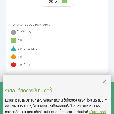
ข้อ 5
ความหมายของสัญลักษณ์ :
ไม่กำหนด
ง่าย
ยากปานกลาง
ยาก
ยากที่สุด
รายละเอียดการใช้งานคุกกี้
เพื่อประโยชน์และประสบการณ์ที่ดีในการใช้งานเว็บไซต์ของ บริษัท โอเพ่นดูเรียน จํา
สงวนลิขสิทธิ์โดย บริษัท โอเพ่นดูเรียน จำกัด 2021 ©︎ OpenDurian
กัด
(“โอเพ่นดูเรียน”)
โอเพ่นดูเรียนจึงใช้คุกกี้บนเว็บไซต์ของบริษัท ทั้งนี้ คุณ
Co., Ltd.
สามารถศึกษาเพิ่มเติม เกี่ยวกับนโยบายคุกกี้ของโอเพ่นดูเรียนได้ที่
นโยบายคุกกี้
TOEIC® and TOEFL® are registered trademarks of Educational Testing