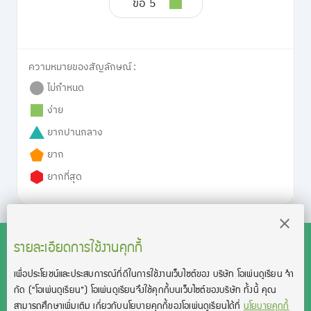
ข้อ 5
ความหมายของสัญลักษณ์ :
ไม่กำหนด
ง่าย
ยากปานกลาง
ยาก
ยากที่สุด
รายละเอียดการใช้งานคุกกี้
เพื่อประโยชน์และประสบการณ์ที่ดีในการใช้งานเว็บไซต์ของ บริษัท โอเพ่นดูเรียน จํา
สงวนลิขสิทธิ์โดย บริษัท โอเพ่นดูเรียน จำกัด 2021 ©︎ OpenDurian
กัด
(“โอเพ่นดูเรียน”)
โอเพ่นดูเรียนจึงใช้คุกกี้บนเว็บไซต์ของบริษัท ทั้งนี้ คุณ
Co., Ltd.
สามารถศึกษาเพิ่มเติม เกี่ยวกับนโยบายคุกกี้ของโอเพ่นดูเรียนได้ที่
นโยบายคุกกี้
TOEIC® and TOEFL® are registered trademarks of Educational Testing