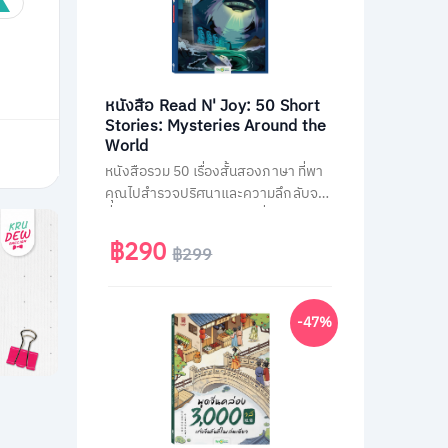
หนังสือ Read N' Joy: 50 Short
Stories: Mysteries Around the
World
หนังสือรวม 50 เรื่องสั้นสองภาษา ที่พา
คุณไปสำรวจปริศนาและความลึกลับจาก
ทั่วโลก เช่น พีระมิด, เอเลียนที่ Area 51
และสามเหลี่ยมเบอร์มิวด้า อ่านง่าย จบใน
฿290
฿299
หน้าเดียว พร้อม QR Code ฟังเสียง
เจ้าของภาษา และคำศัพท์สำคัญกว่า
1,500 คำ ช่วยพัฒนาทักษะอ่าน-ฟัง
-47%
ภาษาอังกฤษได้อย่างสนุกสนาน เหมาะ
สำหรับผู้ที่ชอบเรื่องลึกลับและต้องการ
ฝึกภาษาในเวลาเดียวกัน