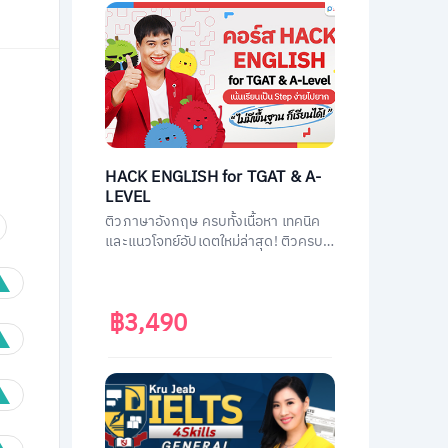
HACK ENGLISH for TGAT & A-
LEVEL
ติวภาษาอังกฤษ ครบทั้งเนื้อหา เทคนิค
และแนวโจทย์อัปเดตใหม่ล่าสุด! ติวครบ
ทุกพาร์ต พร้อมสอบทันที เก็บคะแนนเต็ม
ทั้ง TGAT1 หรือ TGAT ENG & A-LEVEL
ENG ติดมหาลัยได้ไม่ยาก!
฿3,490