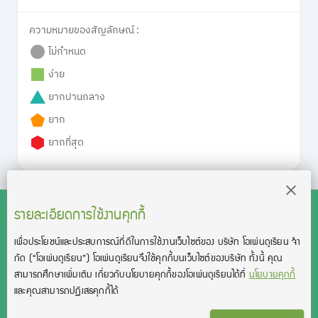
ความหมายของสัญลักษณ์ :
ไม่กำหนด
ง่าย
ยากปานกลาง
ยาก
ยากที่สุด
รายละเอียดการใช้งานคุกกี้
เพื่อประโยชน์และประสบการณ์ที่ดีในการใช้งานเว็บไซต์ของ บริษัท โอเพ่นดูเรียน จํา
สงวนลิขสิทธิ์โดย บริษัท โอเพ่นดูเรียน จำกัด 2021 ©︎ OpenDurian
กัด
(“โอเพ่นดูเรียน”)
โอเพ่นดูเรียนจึงใช้คุกกี้บนเว็บไซต์ของบริษัท ทั้งนี้ คุณ
Co., Ltd.
สามารถศึกษาเพิ่มเติม เกี่ยวกับนโยบายคุกกี้ของโอเพ่นดูเรียนได้ที่
นโยบายคุกกี้
TOEIC® and TOEFL® are registered trademarks of Educational Testing
และคุณสามารถปฏิเสธคุกกี้ได้
Service (ETS).
This product is not endorsed or approved by ETS.