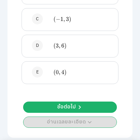
C
(
−
1
,
3
)
D
(
3
,
6
)
E
(
0
,
4
)
ข้อต่อไป
อ่านเฉลยละเอียด