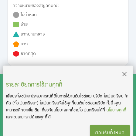
ความหมายของสัญลักษณ์ :
ไม่กำหนด
ง่าย
ยากปานกลาง
ยาก
ยากที่สุด
รายละเอียดการใช้งานคุกกี้
เพื่อประโยชน์และประสบการณ์ที่ดีในการใช้งานเว็บไซต์ของ บริษัท โอเพ่นดูเรียน จํา
สงวนลิขสิทธิ์โดย บริษัท โอเพ่นดูเรียน จำกัด 2021 ©︎ OpenDurian
กัด
(“โอเพ่นดูเรียน”)
โอเพ่นดูเรียนจึงใช้คุกกี้บนเว็บไซต์ของบริษัท ทั้งนี้ คุณ
Co., Ltd.
สามารถศึกษาเพิ่มเติม เกี่ยวกับนโยบายคุกกี้ของโอเพ่นดูเรียนได้ที่
นโยบายคุกกี้
TOEIC® and TOEFL® are registered trademarks of Educational Testing
และคุณสามารถปฏิเสธคุกกี้ได้
Service (ETS).
This product is not endorsed or approved by ETS.
ยอมรับทั้งหมด
เงื่อนไขการใช้งาน
นโยบายความเป็นส่วนตัว
ติดต่อเรา