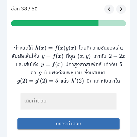
ข้อที่ 38 / 50
กำหนดให้
โดยที่ความชันของเส้น
h
(
x
)
=
f
(
x
)
g
(
x
)
สัมผัสเส้นโค้ง
ที่จุด
เท่ากับ
y
=
f
(
x
)
(
x
,
y
)
2
−
2
x
และเส้นโค้ง
มีค่าสูงสุดสุมพัทธ์ เท่ากับ
y
=
f
(
x
)
5
ถ้า
เป็นฟังก์ชันพหุนาม ซึ่งมีสมบัติ
g
แล้ว
มีค่าเท่ากับเท่าใด
g
(
2
)
=
g
′
(
2
)
=
5
h
′
(
2
)
เติมคำตอบ
ตรวจคำตอบ