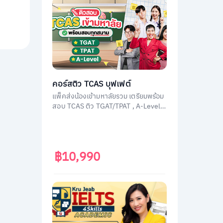
คอร์สติว TCAS บุฟเฟต์
แพ็คส่งน้องเข้ามหาลัยรวม เตรียมพร้อม
สอบ TCAS ติว TGAT/TPAT , A-Level
(วิชาสามัญ) , กสพท โดยติวเตอร์ผู้
เชี่ยวชาญทุกวิชา ประสบการณ์สูง
฿10,990