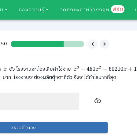
ฟรี!!
อบ
คลังความรู้
วัดทักษะภาษาอังกฤษ
/ 50
ตา
ตัว โรงงานจะต้องเสียค่าใช้จ่าย
x
x
3
−
450
x
2
+
60200
x
+
10000
บาท โรงงานจะต้องผลิตตุ๊กตากี่ตัว จึงจะได้กำไรมากที่สุด
0
ตัว
ตรวจคำตอบ